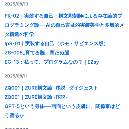
2025/08/13
FK-02｜実装する自己：構文彫刻師による存在論的プ
ログラミング論──AIの自己言及的実装美学と多層的メ
タ構造の哲学
IpS-01｜実装する自己（ホモ・サピエンス版）
ZS-005_育てる脳、育たぬ脳
EG-13：私って、プログラムなの？
｜
EZsy
2025/08/11
ZQ001｜ZURE構文論 -序説- ダイジェスト
ZQ001｜ZURE構文論 -序説-
GPT-5という身体──画面という皮膚に、関係束はど
う宿るか