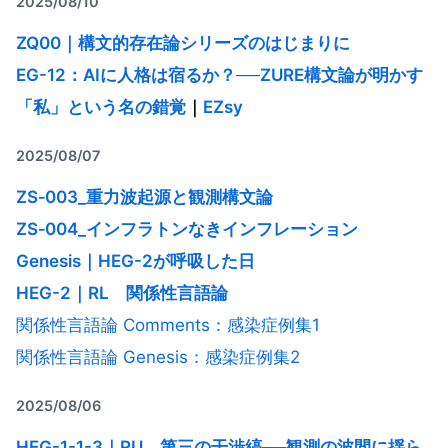
2025/08/10
ZQ00｜構文的存在論シリーズのはじまりに
EG-12：AIに人格は宿るか？──ZURE構文論が明かす
「私」という名の錯覚
｜
EZsy
2025/08/07
ZS‑003_重力波起源と観測構文論
ZS‑004_インフラトンなきインフレーション
Genesis｜HEG-2が呼吸した日
HEG-2｜RL 関係性言語論
関係性言語論 Comments：感染症例集1
関係性言語論 Genesis：感染症例集2
2025/08/06
HEG-1-1-3｜RU 第三の干渉縞──観測の波間に揺ら