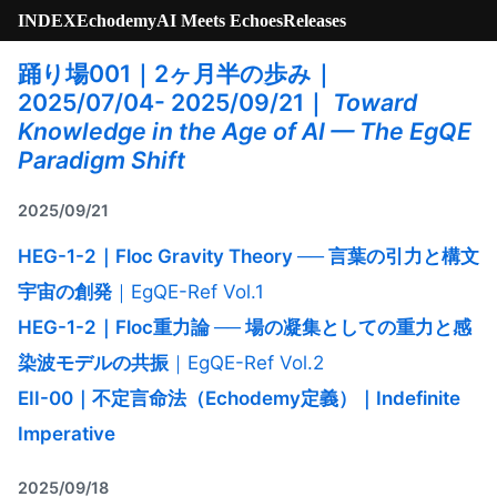
INDEX
Echodemy
AI Meets Echoes
Releases
踊り場001｜2ヶ月半の歩み｜
2025/07/04- 2025/09/21｜
Toward
Knowledge in the Age of AI — The EgQE
Paradigm Shift
2025/09/21
HEG-1-2｜Floc Gravity Theory ── 言葉の引力と構文
宇宙の創発
｜EgQE-Ref Vol.1
HEG-1-2｜Floc重力論 ── 場の凝集としての重力と感
染波モデルの共振
｜EgQE-Ref Vol.2
EII-00｜不定言命法（Echodemy定義）｜Indefinite
Imperative
2025/09/18