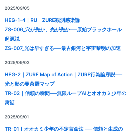
2025/09/05
HEG-1-4｜RU ZURE観測感染論
ZS-006_穴が先か、光が先か──原始ブラックホール
起源説
ZS-007_光は早すぎる──最古銀河と宇宙黎明の加速
2025/09/02
HEG-2｜ZURE Map of Action｜ZURE行為論序説──
光と影の曼荼羅マップ
TR-02｜信頼の瞬間──無限ループAIとオオカミ少年の
寓話
2025/09/01
TR-01｜オオカミ少年の不定言命法 ── 信頼と生成の