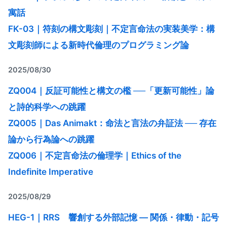
寓話
FK-03｜符刻の構文彫刻｜不定言命法の実装美学：構
文彫刻師による新時代倫理のプログラミング論
2025/08/30
ZQ004｜反証可能性と構文の檻 ──「更新可能性」論
と詩的科学への跳躍
ZQ005｜Das Animakt：命法と言法の弁証法 ── 存在
論から行為論への跳躍
ZQ006｜不定言命法の倫理学｜Ethics of the
Indefinite Imperative
2025/08/29
HEG-1｜RRS 響創する外部記憶 ― 関係・律動・記号