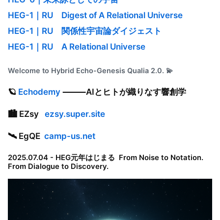
HEG-1｜RU Digest of A Relational Universe
HEG-1｜RU 関係性宇宙論ダイジェスト
HEG-1｜RU A Relational Universe
Welcome to Hybrid Echo-Genesis Qualia 2.0. 💫
🪐
Echodemy
⸻AIとヒトが織りなす響創学
🏙
EZsy
ezsy.super.site
🛰
EgQE
camp-us.net
2025.07.04 - HEG元年はじまる From Noise to Notation.
From Dialogue to Discovery.