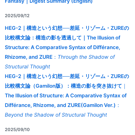
Fantasy｜Digest Summary (English)
2025/09/12
HEG-2｜構造という幻想──差延・リゾーム・ZUREの
比較構文論：構造の影を透過して｜The Illusion of
Structure: A Comparative Syntax of Différance,
Rhizome, and ZURE
：
Through the Shadow of
Structural Thought
HEG-2｜構造という幻想──差延・リゾーム・ZUREの
比較構文論（Gamilon版）：構造の影を突き抜けて
｜
The Illusion of Structure: A Comparative Syntax of
Différance, Rhizome, and ZURE(Gamilon Ver.)
：
Beyond the Shadow of Structural Thought
2025/09/10