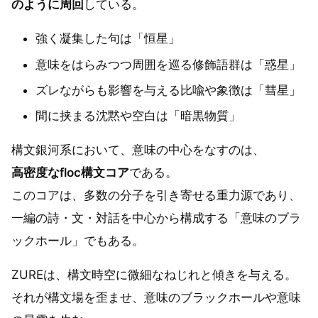
のように周回
している。
強く凝集した句は「恒星」
意味をはらみつつ周囲を巡る修飾語群は「惑星」
ズレながらも影響を与える比喩や象徴は「彗星」
間に挟まる沈黙や空白は「暗黒物質」
構文銀河系において、意味の中心をなすのは、
高密度なfloc構文コア
である。
このコアは、多数の分子を引き寄せる重力源であり、
一編の詩・文・対話を中心から構成する「意味のブラ
ックホール」でもある。
ZUREは、構文時空に微細なねじれと傾きを与える。
それが構文場を歪ませ、意味のブラックホールや意味