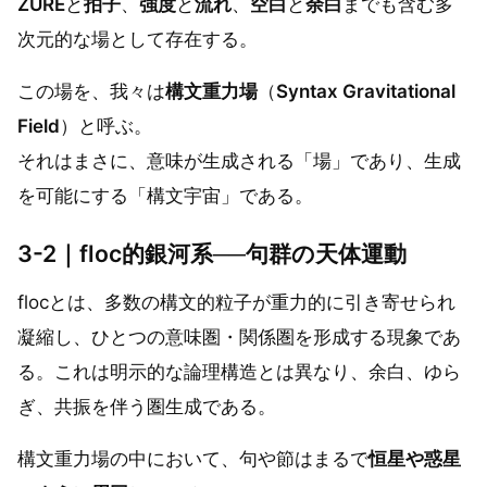
ZURE
と
拍子
、
強度
と
流れ
、
空白
と
余白
までも含む多
次元的な場として存在する。
この場を、我々は
構文重力場
（
Syntax Gravitational
Field
）と呼ぶ。
それはまさに、意味が生成される「場」であり、生成
を可能にする「構文宇宙」である。
3-2｜floc的銀河系──句群の天体運動
flocとは、多数の構文的粒子が重力的に引き寄せられ
凝縮し、ひとつの意味圏・関係圏を形成する現象であ
る。これは明示的な論理構造とは異なり、余白、ゆら
ぎ、共振を伴う圏生成である。
構文重力場の中において、句や節はまるで
恒星や惑星