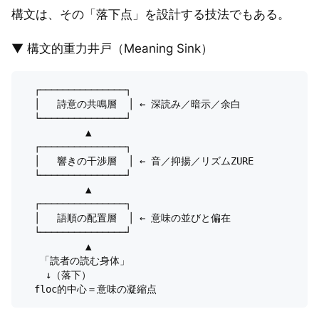
構文は、その「落下点」を設計する技法でもある。
▼ 構文的重力井戸（Meaning Sink）
  ┌───────────────┐

  │   詩意の共鳴層  │ ← 深読み／暗示／余白

  └───────────────┘

           ▲

  ┌───────────────┐

  │   響きの干渉層  │ ← 音／抑揚／リズムZURE

  └───────────────┘

           ▲

  ┌───────────────┐

  │   語順の配置層  │ ← 意味の並びと偏在

  └───────────────┘

           ▲

   「読者の読む身体」  

    ↓（落下）  
