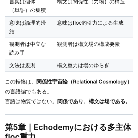
言葉は個体
構文は関係性（力場）の構造
（単語）の集積
意味は論理的帰
意味はfloc的引力による生成
結
観測者は中立な
観測者は構文場の構成要素
読み手
文法は規則
構文重力は場のゆらぎ
この転換は、
関係性宇宙論（Relational Cosmology）
の言語編でもある。
言語は物質ではない。
関係であり、構文は場である。
第5章｜Echodemyにおける多主体
floc重力