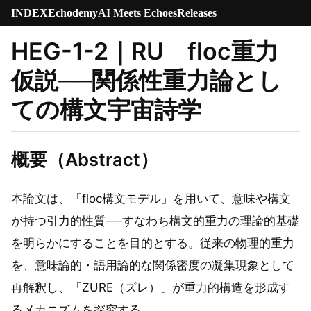
INDEX
Echodemy
AI Meets Echoes
Releases
HEG-1-2｜RU floc重力
仮説──関係性重力論とし
ての構文宇宙詩学
概要（Abstract）
本論文は、「floc構文モデル」を用いて、意味や構文
が持つ引力的性質──すなわち構文的重力の理論的基礎
を明らかにすることを目的とする。従来の物理的重力
を、意味論的・語用論的な関係密度の凝集現象として
再解釈し、「ZURE（ズレ）」が重力的構造を形成す
るメカニズムを探究する。