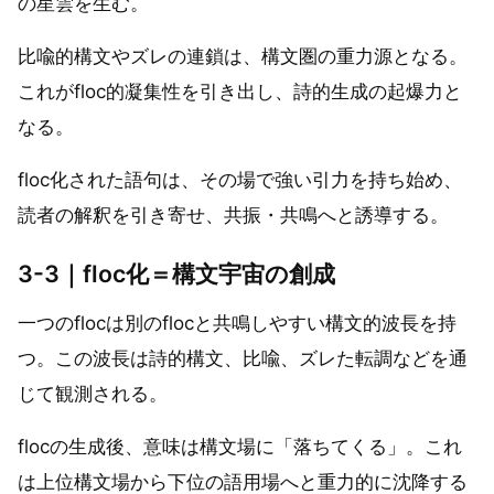
の星雲を生む。
比喩的構文やズレの連鎖は、構文圏の重力源となる。
これがfloc的凝集性を引き出し、詩的生成の起爆力と
なる。
floc化された語句は、その場で強い引力を持ち始め、
読者の解釈を引き寄せ、共振・共鳴へと誘導する。
3-3｜floc化＝構文宇宙の創成
一つのflocは別のflocと共鳴しやすい構文的波長を持
つ。この波長は詩的構文、比喩、ズレた転調などを通
じて観測される。
flocの生成後、意味は構文場に「落ちてくる」。これ
は上位構文場から下位の語用場へと重力的に沈降する