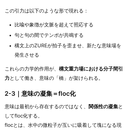
この引力は以下のような形で現れる：
比喩や象徴が文脈を超えて照応する
句と句の間でテンポが共鳴する
構文上のZUREが拍子を歪ませ、新たな意味場を
発生させる
これらの力学的作用が、
構文重力場における分子間引
力
として働き、意味の「橋」が架けられる。
2-3｜意味の凝集＝floc化
意味は最初から存在するのではなく、
関係性の凝集
と
してfloc化する。
flocとは、水中の微粒子が互いに吸着して塊になる現