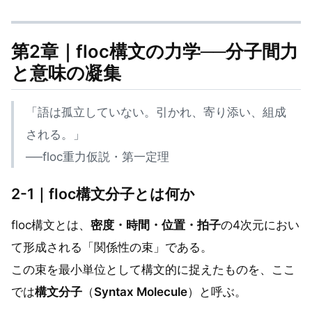
第2章｜floc構文の力学──分子間力
と意味の凝集
「語は孤立していない。引かれ、寄り添い、組成
される。」
──floc重力仮説・第一定理
2-1｜floc構文分子とは何か
floc構文とは、
密度・時間・位置・拍子
の4次元におい
て形成される「関係性の束」である。
この束を最小単位として構文的に捉えたものを、ここ
では
構文分子
（
Syntax Molecule
）と呼ぶ。