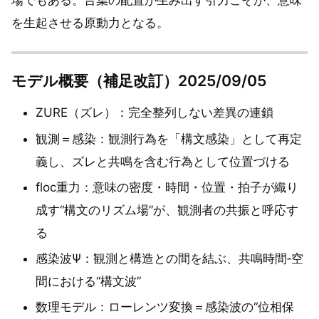
場でもある。言葉の配置が生み出す引力こそが、意味
を生起させる原動力となる。
モデル概要（補足改訂）2025/09/05
ZURE（ズレ）：完全整列しない差異の連鎖
観測＝感染：観測行為を「構文感染」として再定
義し、ズレと共鳴を含む行為として位置づける
floc重力：意味の密度・時間・位置・拍子が織り
成す“構文のリズム場”が、観測者の共振と呼応す
る
感染波Ψ：観測と構造との間を結ぶ、共鳴時間‐空
間における“構文波”
数理モデル：ローレンツ変換＝感染波の“位相保