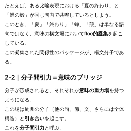
たとえば、ある比喩表現における「夏の終わり」と
「蝉の殻」が同じ句内で共鳴しているとしよう。
このとき、「夏」「終わり」「蝉」「殻」は単なる語
句ではなく、意味の構文場において
floc的凝集
を起こ
している。
この凝集された関係性のパッケージが、構文分子であ
る。
2-2｜分子間引力＝意味のブリッジ
分子が形成されると、それぞれが
意味の重力場
を持つ
ようになる。
この場は周囲の分子（他の句、節、文、さらには全体
構造）と
引き合い
を起こす。
これを
分子間引力
と呼ぶ。