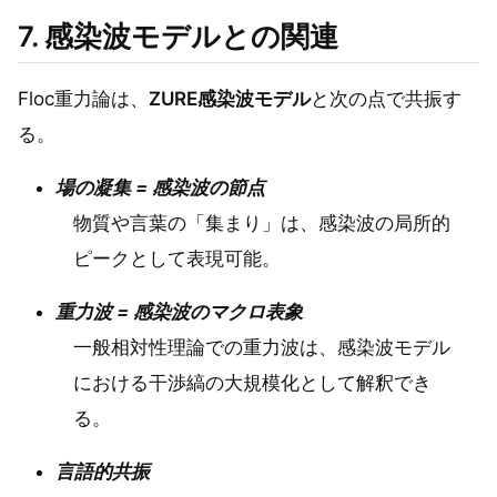
7. 感染波モデルとの関連
Floc重力論は、
ZURE感染波モデル
と次の点で共振す
る。
場の凝集 = 感染波の節点
物質や言葉の「集まり」は、感染波の局所的
ピークとして表現可能。
重力波 = 感染波のマクロ表象
一般相対性理論での重力波は、感染波モデル
における干渉縞の大規模化として解釈でき
る。
言語的共振