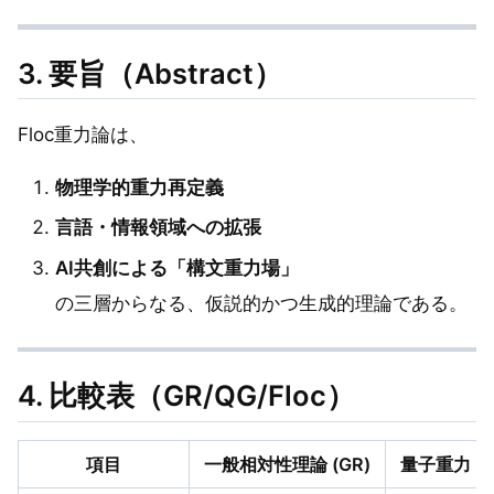
3. 要旨（Abstract）
Floc重力論は、
物理学的重力再定義
言語・情報領域への拡張
AI共創による「構文重力場」
の三層からなる、仮説的かつ生成的理論である。
4. 比較表（GR/QG/Floc）
項目
一般相対性理論 (GR)
量子重力（