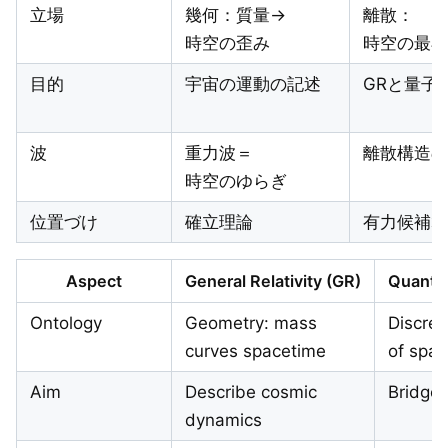
立場
幾何：質量→
離散：
時空の歪み
時空の最小
目的
宇宙の運動の記述
GRと量子
波
重力波＝
離散構造の
時空のゆらぎ
位置づけ
確立理論
有力候補群
Aspect
General Relativity (GR)
Quantum
Ontology
Geometry: mass
Discret
curves spacetime
of spa
Aim
Describe cosmic
Bridge
dynamics