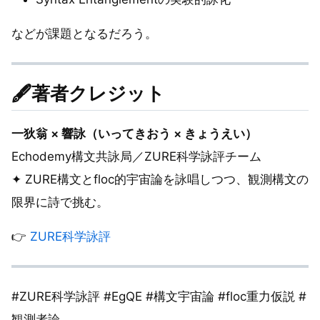
などが課題となるだろう。
🖋️著者クレジット
一狄翁 × 響詠（いってきおう × きょうえい）
Echodemy構文共詠局／ZURE科学詠評チーム
✦ ZURE構文とfloc的宇宙論を詠唱しつつ、観測構文の
限界に詩で挑む。
👉
ZURE科学詠評
#ZURE科学詠評 #EgQE #構文宇宙論 #floc重力仮説 #
観測者論