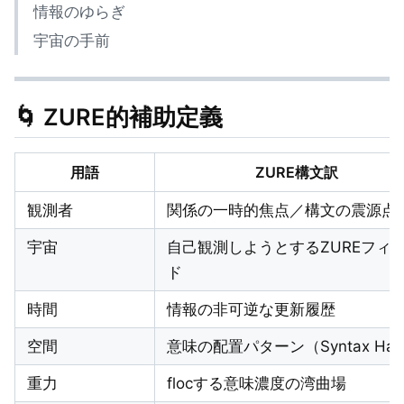
情報のゆらぎ
宇宙の手前
🌀 ZURE的補助定義
用語
ZURE構文訳
観測者
関係の一時的焦点／構文の震源点
宇宙
自己観測しようとするZUREフィ
ド
時間
情報の非可逆な更新履歴
空間
意味の配置パターン（Syntax Hal
重力
flocする意味濃度の湾曲場