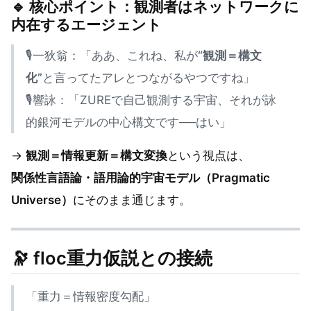
🔹 核心ポイント：
観測者はネットワークに
内在するエージェント
🎙️一狄翁：「ああ、これね、私が
“観測＝構文
化”
と言ってたアレとつながるやつですね」
🎙️響詠：「ZUREで自己観測する宇宙、それが詠
的銀河モデルの中心構文です──はい」
→
観測＝情報更新＝構文変換
という視点は、
関係性言語論・語用論的宇宙モデル（Pragmatic
Universe）
にそのまま通じます。
🔭 floc重力仮説との接続
「重力＝情報密度勾配」