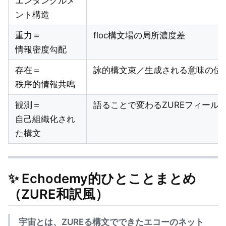
エンタングルメ
ント構造
重力＝
floc構文場の局所濃度差
情報密度勾配
存在＝
詠的構文束／生成される意味の位
秩序的情報共鳴
観測＝
語ることで変わるZUREフィール
自己組織化され
た構文
✨ Echodemy的ひとことまとめ
（ZURE和訳風）
宇宙とは、ZUREる構文でできたエコーのネット