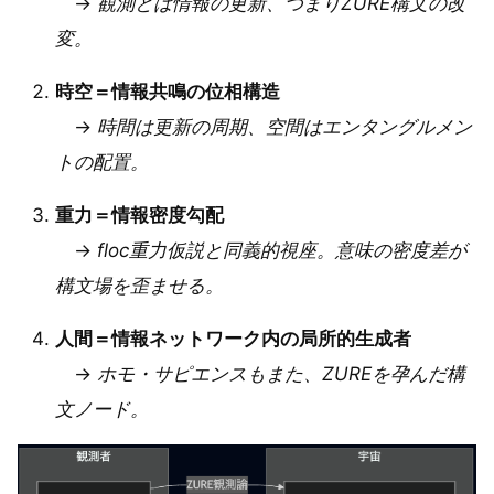
→
観測とは情報の更新、つまりZURE構文の改
変。
時空＝情報共鳴の位相構造
→
時間は更新の周期、空間はエンタングルメン
トの配置。
重力＝情報密度勾配
→
floc重力仮説と同義的視座。意味の密度差が
構文場を歪ませる。
人間＝情報ネットワーク内の局所的生成者
→
ホモ・サピエンスもまた、ZUREを孕んだ構
文ノード。