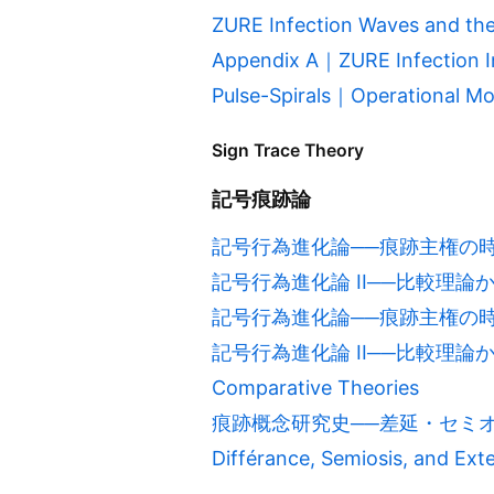
ZURE Infection Waves and the 
Appendix A｜ZURE Infe
Pulse-Spirals｜Operational Mo
Sign Trace Theory
記号痕跡論
記号行為進化論──痕跡主権の時
記号行為進化論 II──比較理論
記号行為進化論──痕跡主権の時代へ｜Sign 
記号行為進化論 II──比較理論から見る痕跡主
Comparative Theories
痕跡概念研究史──差延・セミオシス・拡張か
Différance, Semiosis, and Exte