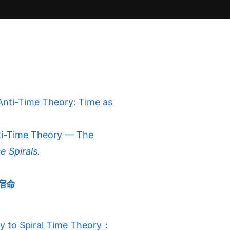
ime Theory: Time as
Time Theory — The
e Spirals.
的宿命
piral Time Theory：