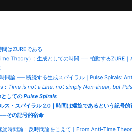
 時間はZUREである
me Theory）: 生成としての時間 ── 拍動するZURE｜Anti-T
E
反時間論 ── 断続する生成スパイラル｜Pulse Spirals: Anti-
sis：
Time is not a Line, not simply Non-linear, but Puls
命としての
Pulse Spirals
s 2.0｜パルス・スパイラル 2.0｜時間は螺旋であるという記号
──その記号的宿命
論：反時間論をこえて｜From Anti-Time Theory to S