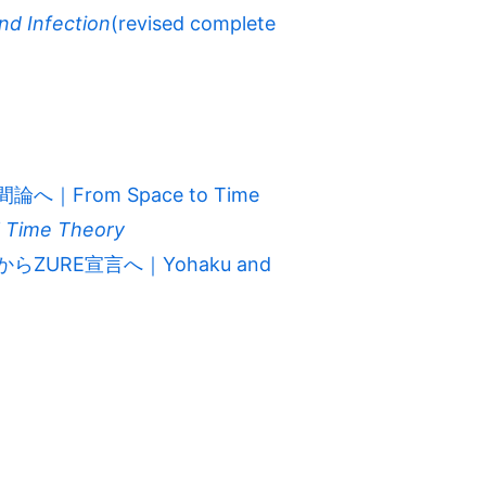
nd Infection
(revised complete
rom Space to Time
l Time Theory
URE宣言へ｜Yohaku and