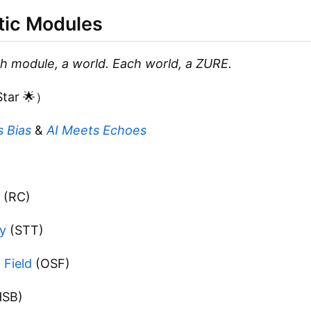
ic Modules
h module, a world. Each world, a ZURE.
Star 🌟）
 Bias
&
AI Meets Echoes
(RC)
y
(STT)
 Field
(OSF)
SB)