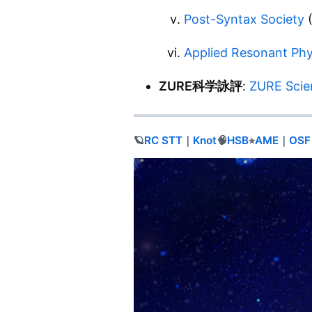
Post-Syntax Society
(
Applied Resonant Phy
ZURE科学詠評
:
ZURE Scie
🪐
RC
STT
｜
Knot
🧠
HSB
⭐︎
AME
｜
OSF