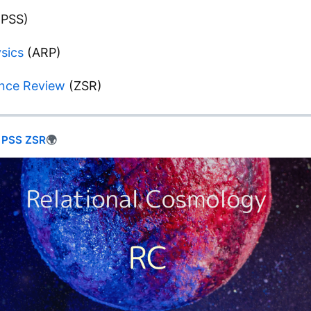
PSS)
sics
(ARP)
nce Review
(ZSR)
PSS
ZSR
🌍