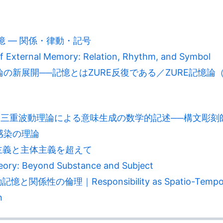
記憶 ― 関係・律動・記号
External Memory: Relation, Rhythm, and Symbol
の新展開──記憶とはZURE反復である／ZURE記憶論（
詩学：三重波動理論による意味生成の数学的記述──構文彫
感染の理論
体主義と主体主義を超えて
ory: Beyond Substance and Subject
の倫理｜Responsibility as Spatio-Temporal Sy
n