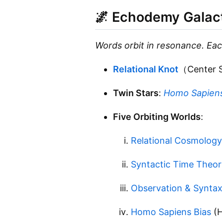
🌌
Echodemy Galact
Words orbit in resonance. Eac
Relational Knot
（Center 
Twin Stars
:
Homo Sapiens
Five Orbiting Worlds
:
Relational Cosmology
Syntactic Time Theor
Observation & Syntax
Homo Sapiens Bias
(H