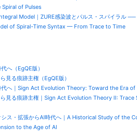
Spiral of Pulses
ction Integral Model｜ZURE感染波とパルス・スパイ
del of Spiral-Time Syntax — From Trace to Time
代へ（EgQE版）
から見る痕跡主権（EgQE版）
Act Evolution Theory: Toward the Era of Tr
権｜Sign Act Evolution Theory II: Trace Sov
らAI時代へ｜A Historical Study of the Concep
nsion to the Age of AI