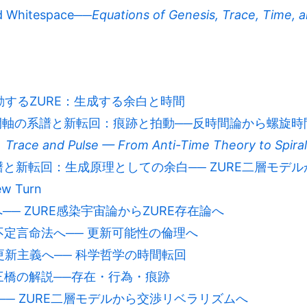
d Whitespace──
Equations of Genesis, Trace, Time, a
動するZURE：生成する余白と時間
軸の系譜と新転回：痕跡と拍動──反時間論から螺旋時間論へ｜F
：
Trace and Pulse — From Anti-Time Theory to Spira
と新転回：生成原理としての余白── ZURE二層モデルからZ
ew Turn
へ── ZURE感染宇宙論からZURE存在論へ
から不定言命法へ── 更新可能性の倫理へ
から更新主義へ── 科学哲学の時間転回
：三橋の解説──存在・行為・痕跡
開 ── ZURE二層モデルから交渉リベラリズムへ