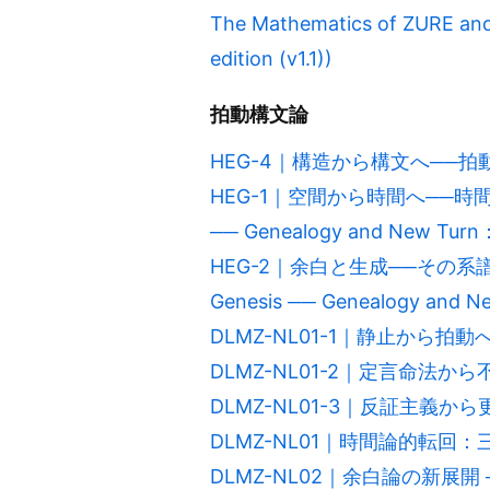
The Mathematics of ZURE an
edition (v1.1))
拍動構文論
HEG-4｜構造から構文へ──拍
HEG-1｜空間から時間へ──時間
── Genealogy and New Turn
HEG-2｜余白と生成──その系譜
Genesis ── Genealogy and N
DLMZ-NL01-1｜静止から拍動
DLMZ-NL01-2｜定言命法
DLMZ-NL01-3｜反証主義
DLMZ-NL01｜時間論的転回
DLMZ-NL02｜余白論の新展