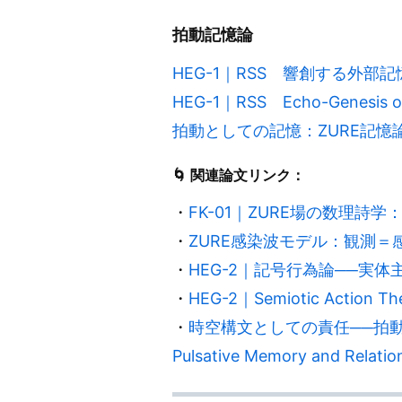
拍動記憶論
HEG-1｜RSS 響創する外部
HEG-1｜RSS Echo-Genesis of 
拍動としての記憶：ZURE記憶論
🌀 関連論文リンク：
・
FK-01｜ZURE場の数理
・
ZURE感染波モデル：観測＝
・
HEG-2｜記号行為論──実
・
HEG-2｜Semiotic Action The
・
時空構文としての責任──拍動記憶と関係性
Pulsative Memory and Relatio