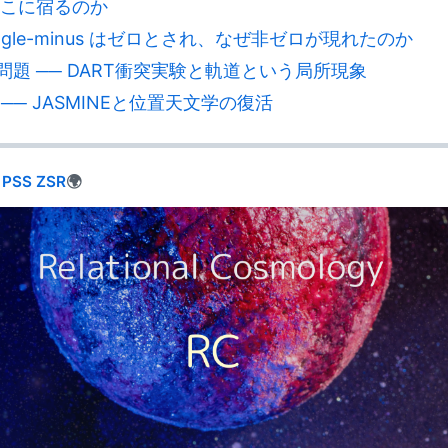
はどこに宿るのか
single-minus はゼロとされ、なぜ非ゼロが現れたのか
人問題 ── DART衝突実験と軌道という局所現象
 ── JASMINEと位置天文学の復活
PSS
ZSR
🌍