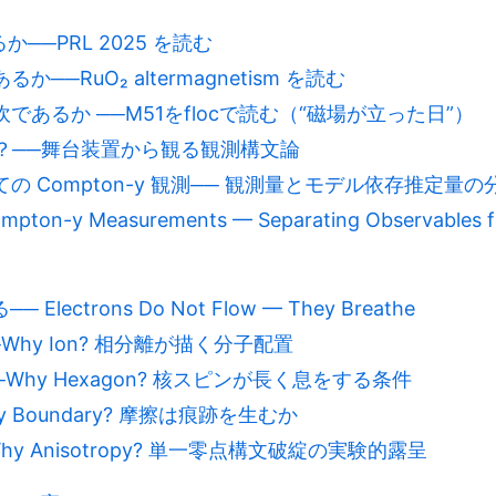
か──PRL 2025 を読む
──RuO₂ altermagnetism を読む
吹であるか ──M51をflocで読む（“磁場が立った日”）
か？──舞台装置から観る観測構文論
 Compton-y 観測── 観測量とモデル依存推定量の分離｜R
Compton-y Measurements — Separating Observables
ectrons Do Not Flow — They Breathe
─Why Ion? 相分離が描く分子配置
─Why Hexagon? 核スピンが長く息をする条件
y Boundary? 摩擦は痕跡を生むか
hy Anisotropy? 単一零点構文破綻の実験的露呈