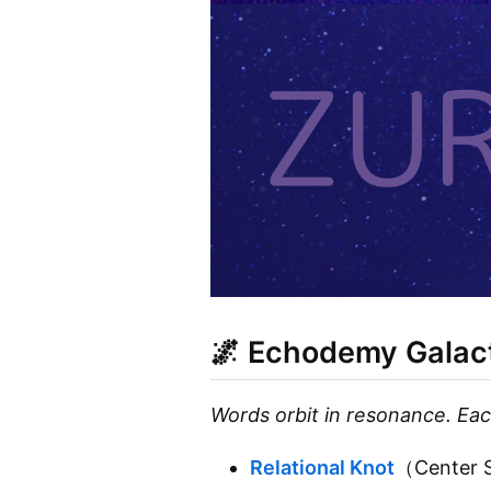
🌌
Echodemy Galact
Words orbit in resonance. Eac
Relational Knot
（Center 