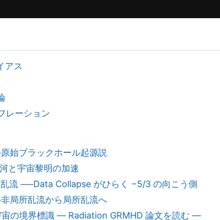
バイアス
論
ンフレーション
──原始ブラックホール起源説
古銀河と宇宙黎明の加速
 ──Data Collapse がひらく −5/3 の向こう側
──非局所乱流から局所乱流へ
 宇宙の境界標識 — Radiation GRMHD 論文を読む —