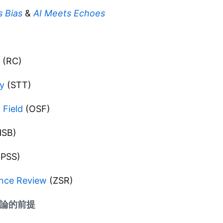
 Bias
&
AI Meets Echoes
(RC)
y
(STT)
 Field
(OSF)
SB)
PSS)
nce Review
(ZSR)
在論的前提