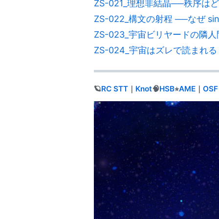
ZS-021_理想非結晶──秩序
ZS-022_構文の射程 ──なぜ 
ZS-023_宇宙ビリヤードの隣
ZS-024_宇宙はズレで読まれる
🪐
RC
STT
｜
Knot
🧠
HSB
⭐︎
AME
｜
OSF