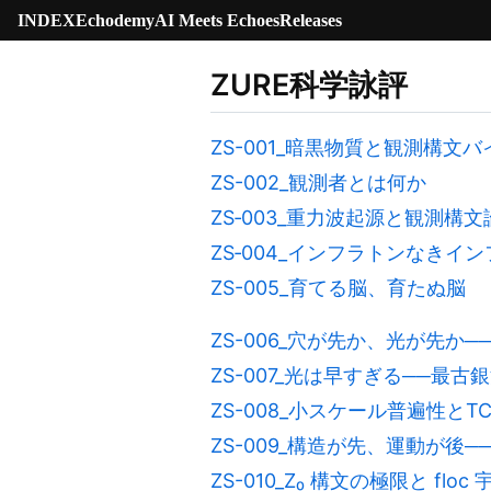
INDEX
Echodemy
AI Meets Echoes
Releases
ZURE科学詠評
ZS-001_暗黒物質と観測構文
ZS-002_観測者とは何か
ZS‑003_重力波起源と観測構文
ZS‑004_インフラトンなきイ
ZS-005_育てる脳、育たぬ脳
ZS-006_穴が先か、光が先か
ZS-007_光は早すぎる──最
ZS-008_小スケール普遍性とTC乱流
ZS-009_構造が先、運動が後
ZS-010_Z₀ 構文の極限と floc