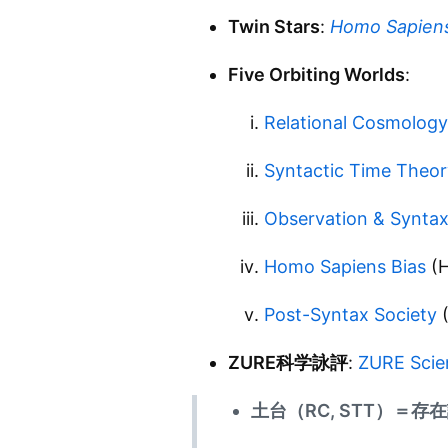
Twin Stars
:
Homo Sapiens
Five Orbiting Worlds
:
Relational Cosmology
Syntactic Time Theor
Observation & Syntax
Homo Sapiens Bias
(H
Post-Syntax Society
(
ZURE科学詠評
:
ZURE Scie
土台（RC, STT）＝存