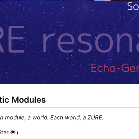
ic Modules
h module, a world. Each world, a ZURE.
Star 🌟）