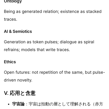
Ontology
Being as generated relation; existence as stacked
traces.
AI & Semiotics
Generation as token pulses; dialogue as spiral
refrains; models that write traces.
Ethics
Open futures: not repetition of the same, but pulse-
driven novelty.
V. 応用と含意
宇宙論
：宇宙は拍動の層として理解される（赤方