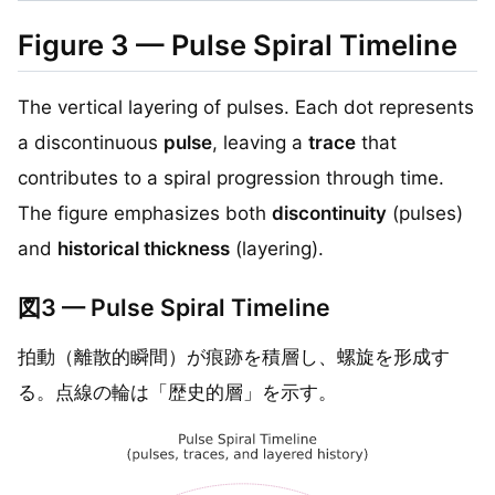
Figure 3 — Pulse Spiral Timeline
The vertical layering of pulses. Each dot represents
a discontinuous
pulse
, leaving a
trace
that
contributes to a spiral progression through time.
The figure emphasizes both
discontinuity
(pulses)
and
historical thickness
(layering).
図3 — Pulse Spiral Timeline
拍動（離散的瞬間）が痕跡を積層し、螺旋を形成す
る。点線の輪は「歴史的層」を示す。