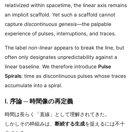
relativized within spacetime, the linear axis remains
an implicit scaffold. Yet such a scaffold cannot
capture
discontinuous genesis
—the palpable
experience of pulses, interruptions, and traces.
The label
non-linear
appears to break the line, but
often only designates unpredictability against a
linear baseline. We therefore introduce
Pulse
Spirals
: time as discontinuous pulses whose traces
accumulate into a spiral.
I. 序論 ─ 時間像の再定義
時間は長らく「直線」として理解されてきた。
しかしその枠組みは、
断続する生成
を捉えるには不十