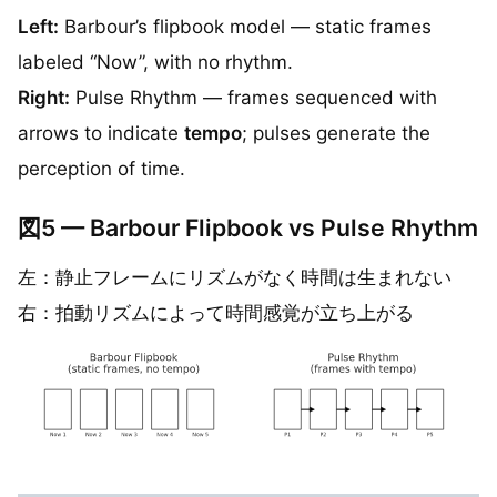
Left:
Barbour’s flipbook model — static frames
labeled “Now”, with no rhythm.
Right:
Pulse Rhythm — frames sequenced with
arrows to indicate
tempo
; pulses generate the
perception of time.
図5 — Barbour Flipbook vs Pulse Rhythm
左：静止フレームにリズムがなく時間は生まれない
右：拍動リズムによって時間感覚が立ち上がる