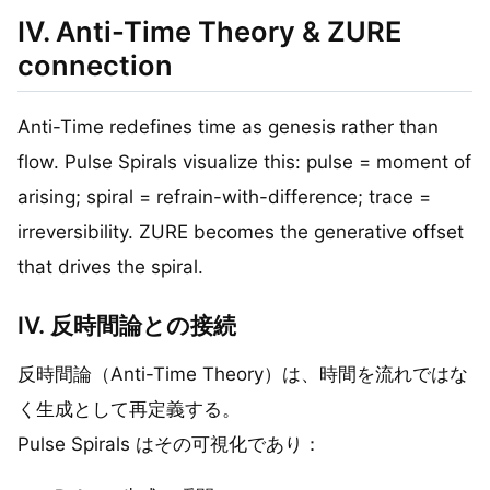
IV. Anti-Time Theory & ZURE
connection
Anti-Time redefines time as genesis rather than
flow. Pulse Spirals visualize this: pulse = moment of
arising; spiral = refrain-with-difference; trace =
irreversibility. ZURE becomes the generative offset
that drives the spiral.
IV. 反時間論との接続
反時間論（Anti-Time Theory）は、時間を流れではな
く生成として再定義する。
Pulse Spirals はその可視化であり：