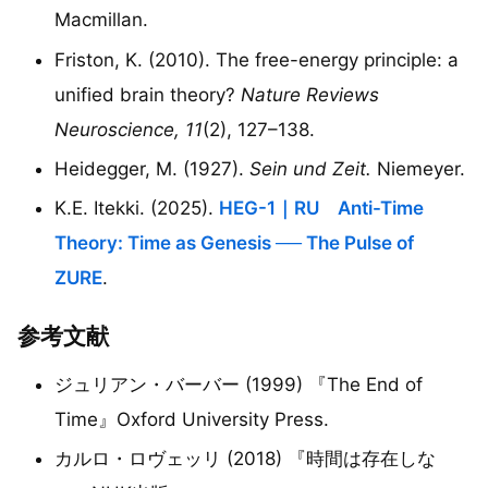
Macmillan.
Friston, K. (2010). The free-energy principle: a
unified brain theory?
Nature Reviews
Neuroscience, 11
(2), 127–138.
Heidegger, M. (1927).
Sein und Zeit.
Niemeyer.
K.E. Itekki. (2025).
HEG-1｜RU Anti-Time
Theory: Time as Genesis ── The Pulse of
ZURE
.
参考文献
ジュリアン・バーバー (1999) 『The End of
Time』Oxford University Press.
カルロ・ロヴェッリ (2018) 『時間は存在しな