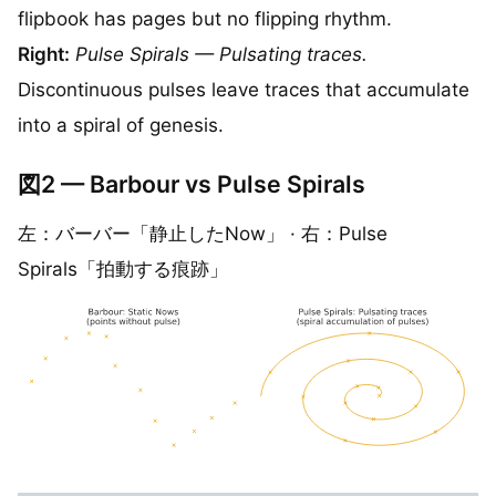
flipbook has pages but no flipping rhythm.
Right:
Pulse Spirals — Pulsating traces.
Discontinuous pulses leave traces that accumulate
into a spiral of genesis.
図2 — Barbour vs Pulse Spirals
左：バーバー「静止したNow」 · 右：Pulse
Spirals「拍動する痕跡」