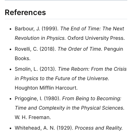
References
Barbour, J. (1999).
The End of Time: The Next
Revolution in Physics.
Oxford University Press.
Rovelli, C. (2018).
The Order of Time.
Penguin
Books.
Smolin, L. (2013).
Time Reborn: From the Crisis
in Physics to the Future of the Universe.
Houghton Mifflin Harcourt.
Prigogine, I. (1980).
From Being to Becoming:
Time and Complexity in the Physical Sciences.
W. H. Freeman.
Whitehead, A. N. (1929).
Process and Reality.