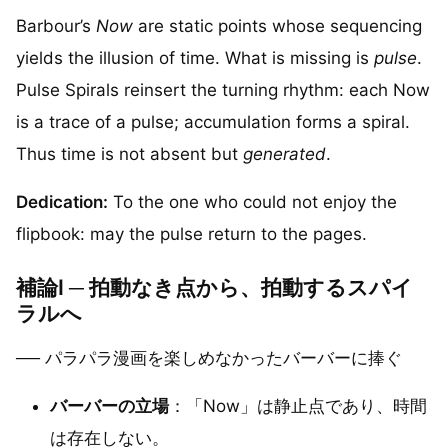
Barbour’s
Now
are static points whose sequencing
yields the illusion of time. What is missing is
pulse
.
Pulse Spirals reinsert the turning rhythm: each Now
is a trace of a pulse; accumulation forms a spiral.
Thus time is not absent but
generated
.
Dedication:
To the one who could not enjoy the
flipbook: may the pulse return to the pages.
補論I ─ 拍動なき点から、拍動するスパイ
ラルへ
── パラパラ漫画を楽しめなかったバーバーに捧ぐ
バーバーの立場
：「Now」は静止点であり、時間
は存在しない。