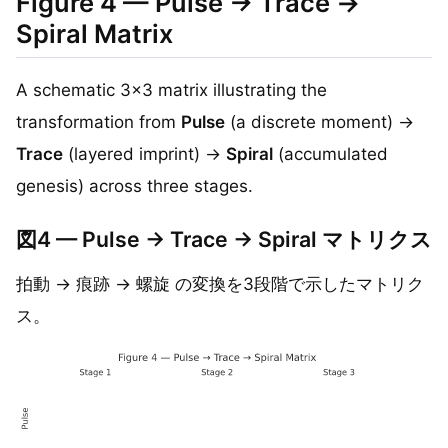
Figure 4 — Pulse → Trace →
Spiral Matrix
A schematic 3×3 matrix illustrating the
transformation from
Pulse
(a discrete moment) →
Trace
(layered imprint) →
Spiral
(accumulated
genesis) across three stages.
図4 — Pulse → Trace → Spiral マトリクス
拍動 → 痕跡 → 螺旋 の変換を3段階で示したマトリク
ス。