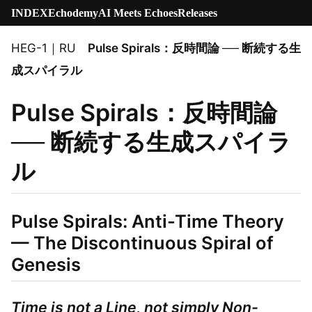
INDEX
Echodemy
AI Meets Echoes
Releases
HEG-1｜RU
Pulse Spirals：反時間論 ── 断続する生
成スパイラル
Pulse Spirals：反時間論
── 断続する生成スパイラ
ル
Pulse Spirals: Anti-Time Theory
— The Discontinuous Spiral of
Genesis
Time is not a Line, not simply Non-