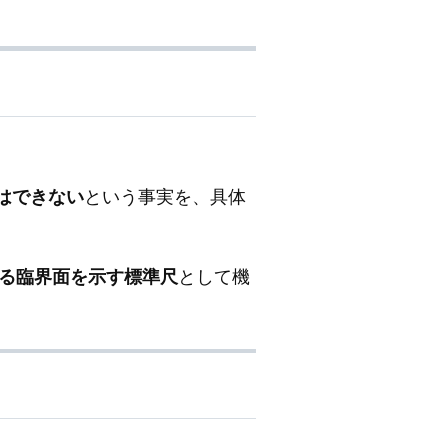
とはできない
という事実を、具体
る臨界面を示す標準尺
として機