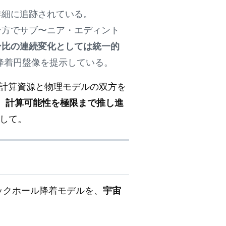
詳細に追跡されている。
一方でサブ〜ニア・エディント
ン比の連続変化としては統一的
降着円盤像を提示している。
計算資源と物理モデルの双方を
、
計算可能性を極限まで推し進
として。
ラックホール降着モデルを、
宇宙
。