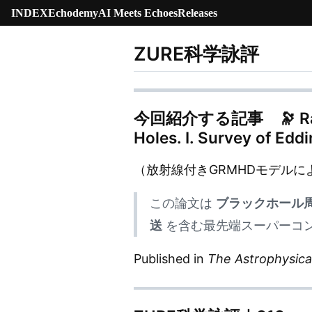
INDEX
Echodemy
AI Meets Echoes
Releases
ZURE科学詠評
今回紹介する記事 🔭
R
Holes. I. Survey of Edd
（放射線付きGRMHDモデル
この論文は
ブラックホール周囲
送
を含む最先端スーパーコ
Published in
The Astrophysica