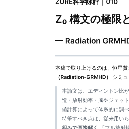
ZURE科学詠評｜010
Z₀ 構文の極限と
— Radiation GR
本稿で取り上げるのは、恒星質
（Radiation-GRMHD）
シミュ
本論文は、エディントン比
造・放射効率・風やジェッ
値計算によって体系的に調
特筆すべき点は、従来用い
組みで直接解く
「フル放射