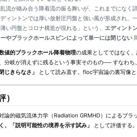
・乱流が絡み合う降着流の振る舞いが、これまでになく
エディントンでは厚い放射圧円盤と強い風が形成され、
た薄い円盤とコロナ構造が現れる」という、
エディント
ジーやブラックホールスピンによって単一には閉じない
数値的ブラックホール降着物理
の成果としてではなく、
、分岐が消えずに残るという事実そのもの── すなわち
閉じきらなさ」
として読み直す。floc宇宙論の裏写像
詠評）
的磁気流体力学（Radiation GRMHD）によるブ
く、「説明可能性の境界を示す試み」
として評価する