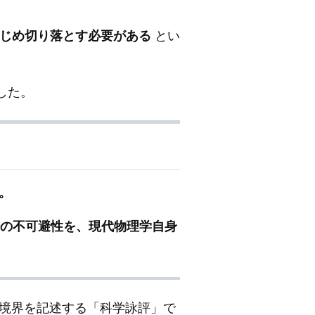
かじめ切り落とす必要がある
とい
化した。
。
生成場の不可避性を、現代物理学自身
境界を記述する「科学詠評」で