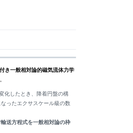
付き一般相対論的磁気流体力学
。
変化したとき、降着円盤の構
になったエクサスケール級の数
射輸送方程式を一般相対論の枠