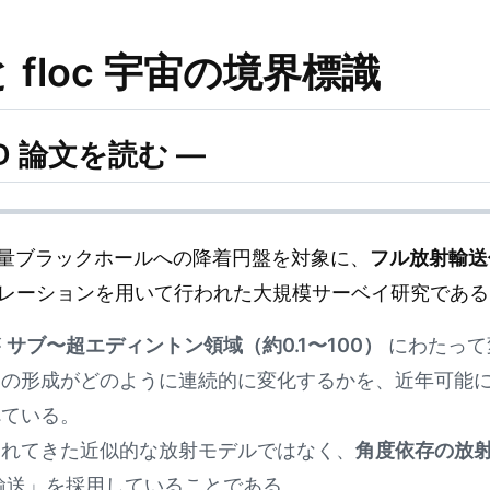
 floc 宇宙の境界標識
MHD 論文を読む —
量ブラックホールへの降着円盤を対象に、
フル放射輸送
レーションを用いて行われた大規模サーベイ研究である
が
サブ〜超エディントン領域（約0.1〜100）
にわたって
トの形成がどのように連続的に変化するかを、近年可能
べている。
られてきた近似的な放射モデルではなく、
角度依存の放
輸送」を採用していることである。