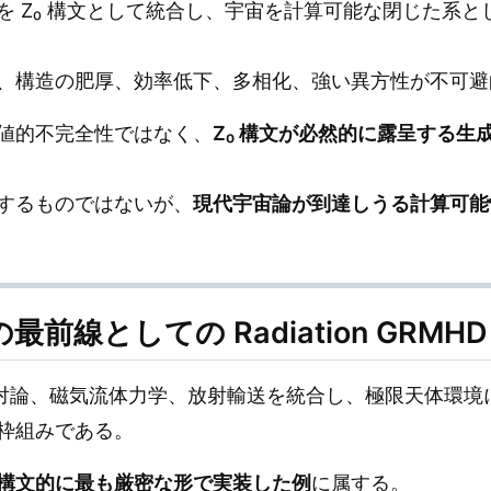
を Z₀ 構文として統合し、宇宙を計算可能な閉じた系
、構造の肥厚、効率低下、多相化、強い異方性が不可避
値的不完全性ではなく、
Z₀ 構文が必然的に露呈する生成
するものではないが、
現代宇宙論が到達しうる計算可能
最前線としての Radiation GRMHD
は、一般相対論、磁気流体力学、放射輸送を統合し、極限天体
枠組みである。
構文的に最も厳密な形で実装した例
に属する。