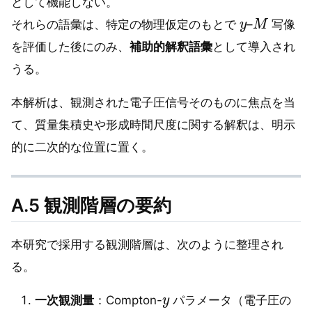
として機能しない。
y
M
それらの語彙は、特定の物理仮定のもとで
–
写像
を評価した後にのみ、
補助的解釈語彙
として導入され
うる。
本解析は、観測された電子圧信号そのものに焦点を当
て、質量集積史や形成時間尺度に関する解釈は、明示
的に二次的な位置に置く。
A.5 観測階層の要約
本研究で採用する観測階層は、次のように整理され
る。
y
一次観測量
：Compton-
パラメータ（電子圧の