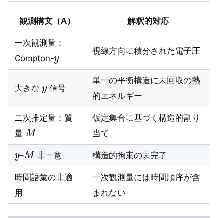
観測構文（A）
解釈的対応
一次観測量：
y
視線方向に積分された電子圧
Compton-
y
単一の平衡構造に未回収の熱
大きな
信号
的エネルギー
二次推定量：質
仮定集合に基づく構造的割り
M
量
当て
y
M
–
非一意
構造的拘束の未完了
時間語彙の非適
一次観測量には時間順序が含
用
まれない