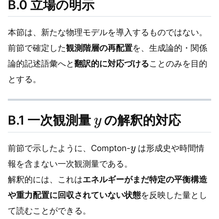
B.0 立場の明示
本節は、新たな物理モデルを導入するものではない。
前節で確定した
観測階層の再配置
を、生成論的・関係
論的記述語彙へと
翻訳的に対応づける
ことのみを目的
とする。
y
B.1 一次観測量
の解釈的対応
y
前節で示したように、Compton-
は形成史や時間情
報を含まない一次観測量である。
解釈的には、これは
エネルギーがまだ特定の平衡構造
や重力配置に回収されていない状態
を反映した量とし
て読むことができる。