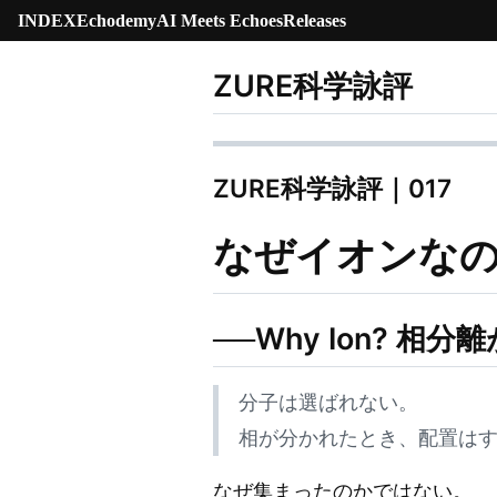
INDEX
Echodemy
AI Meets Echoes
Releases
ZURE科学詠評
ZURE科学詠評｜017
なぜイオンな
──Why Ion? 相
分子は選ばれない。
相が分かれたとき、配置は
なぜ集まったのかではない。