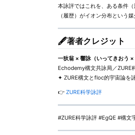
本詠評ではこれを、ある条件（液
（履歴）がイオン分布という媒
🖋️著者クレジット
一狄翁 × 響詠（いってきおう 
Echodemy構文共詠局／ZUR
✦ ZURE構文とfloc的宇宙
👉
ZURE科学詠評
#ZURE科学詠評 #EgQE #構文