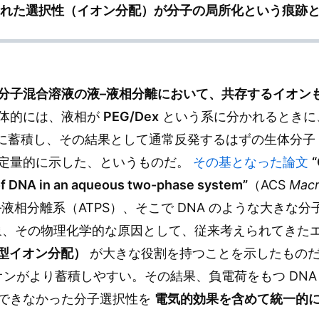
まれた選択性（イオン分配）が分子の局所化という痕跡
分子混合溶液の液–液相分離において、共存するイオン
体的には、液相が
PEG/Dex
という系に分かれるときに
）に蓄積し、その結果として通常反発するはずの生体分子（
定量的に示した、というものだ。
その基となった論文
“
g of DNA in an aqueous two-phase system”
（ACS
Macr
液相分離系（ATPS）、そこで DNA のような大きな分子が
る現象、その物理化学的な原因として、従来考えられてき
 型イオン分配）
が大きな役割を持つことを示したものだ。 
オンがより蓄積しやすい。その結果、負電荷をもつ DN
できなかった分子選択性を
電気的効果を含めて統一的