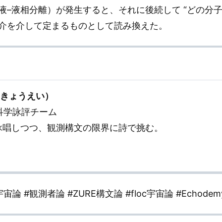
–液相分離）が発生すると、それに後続して “どの分子
介を介して定まるものとして読み換えた。
× きょうえい）
E科学詠評チーム
論を詠唱しつつ、観測構文の限界に詩で挑む。
宇宙論 #観測者論 #ZURE構文論 #floc宇宙論 #Echod