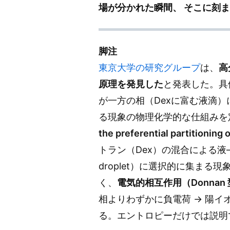
場が分かれた瞬間、 そこに刻
脚注
東京大学の研究グループ
は、
高
原理を発見した
と発表した。具
が一方の相（Dexに富む液滴
る現象の物理化学的な仕組みを
the preferential partitionin
トラン（Dex）の混合による液–
droplet）に選択的に集ま
く、
電気的相互作用（Donnan
相よりわずかに負電荷 → 陽イ
る。エントロピーだけでは説明