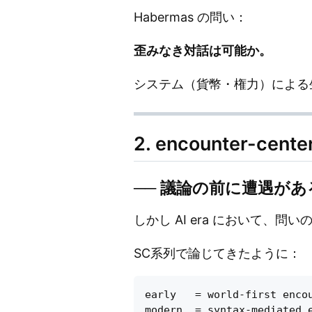
Habermas の問い：
歪みなき対話は可能か。
システム（貨幣・権力）による生活世
2. encounter-cent
── 議論の前に遭遇があ
しかし AI era において、問
SC系列で論じてきたように：
early   = world-first encou
modern  = syntax-mediated e