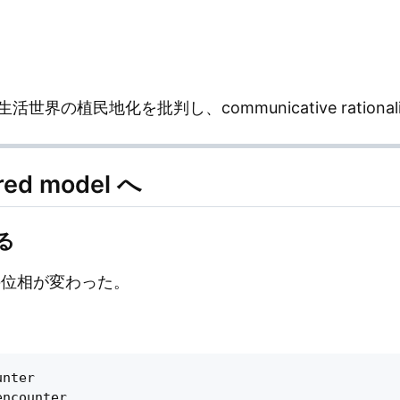
界の植民地化を批判し、communicative rationa
ered model へ
る
いの位相が変わった。
nter

ncounter
