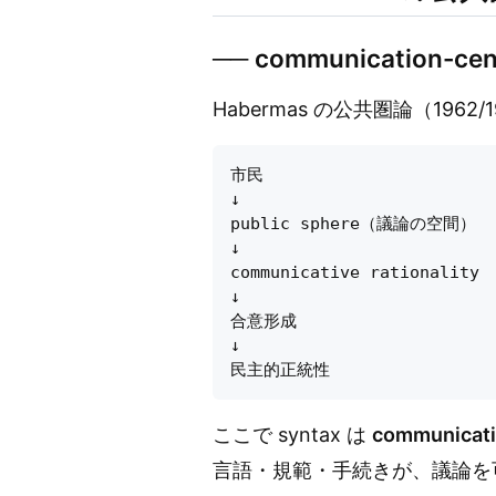
── communication-cen
Habermas の公共圏論（1
市民

↓

public sphere（議論の空間）

↓

communicative rationality

↓

合意形成

↓

ここで syntax は
communicati
言語・規範・手続きが、議論を