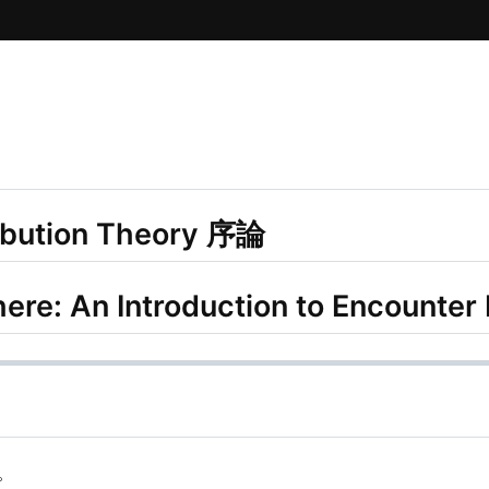
ribution Theory 序論
here: An Introduction to Encounter
。