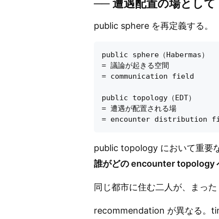
── 遭遇配置の場として
public sphere を再定義する。
public sphere（Habermas）

= 議論が起きる空間

= communication field

public topology（EDT）

= 遭遇が配置される場

public topology にお
誰がどの encounter topol
同じ都市に住む二人が、まったく異なる
recommendation が異なる。t