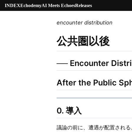
INDEX
Echodemy
AI Meets Echoes
Releases
encounter distribution
公共圏以後
── Encounter Dist
After the Public Sp
0. 導入
議論の前に、遭遇が配置される