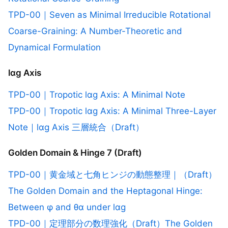
TPD-00｜Seven as Minimal Irreducible Rotational
Coarse-Graining: A Number-Theoretic and
Dynamical Formulation
lαg Axis
TPD-00｜Tropotic lαg Axis: A Minimal Note
TPD-00｜Tropotic lαg Axis: A Minimal Three-Layer
Note｜lαg Axis 三層統合（Draft）
Golden Domain & Hinge 7 (Draft)
TPD-00｜黄金域と七角ヒンジの動態整理｜（Draft）
The Golden Domain and the Heptagonal Hinge:
Between φ and θα under lαg
TPD-00｜定理部分の数理強化（Draft）The Golden