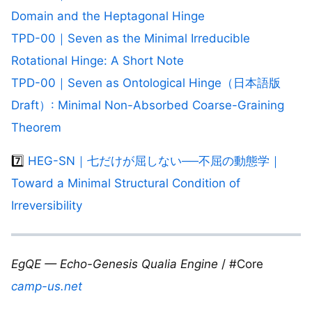
Domain and the Heptagonal Hinge
TPD-00｜Seven as the Minimal Irreducible
Rotational Hinge: A Short Note
TPD-00｜Seven as Ontological Hinge（日本語版
Draft）: Minimal Non-Absorbed Coarse-Graining
Theorem
7️⃣
HEG-SN｜七だけが屈しない──不屈の動態学｜
Toward a Minimal Structural Condition of
Irreversibility
EgQE — Echo-Genesis Qualia Engine
/ #Core
camp-us.net