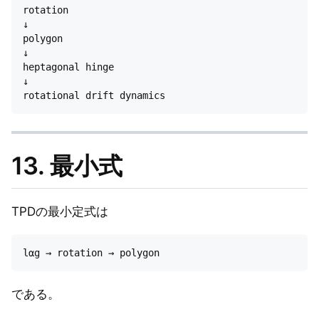
rotation

↓

polygon

↓

heptagonal hinge

↓

13. 最小式
TPDの最小定式は
である。