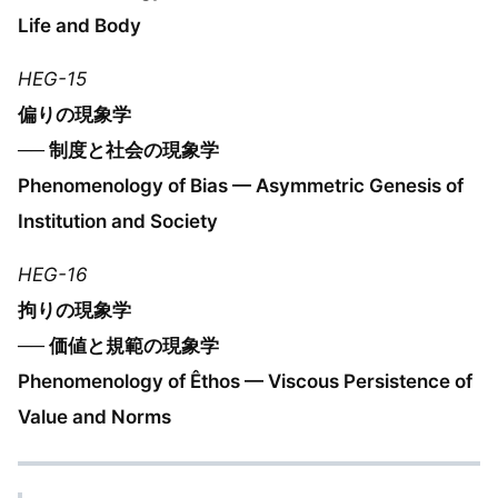
Life and Body
HEG-15
偏りの現象学
── 制度と社会の現象学
Phenomenology of Bias — Asymmetric Genesis of
Institution and Society
HEG-16
拘りの現象学
── 価値と規範の現象学
Phenomenology of Êthos — Viscous Persistence of
Value and Norms