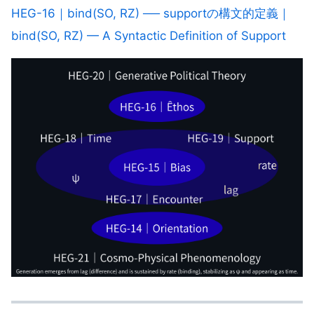
HEG-16｜bind(SO, RZ) ── supportの構文的定義｜
bind(SO, RZ) — A Syntactic Definition of Support