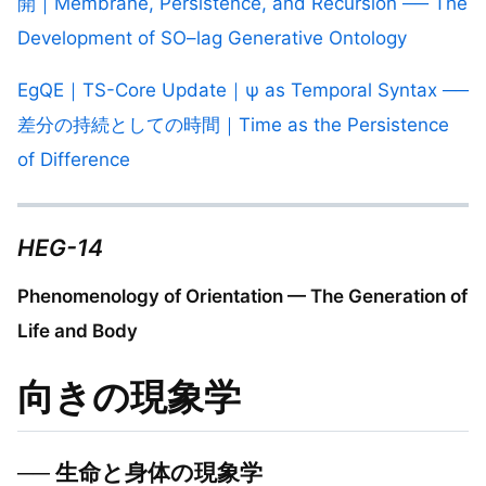
開｜Membrane, Persistence, and Recursion ── The
Development of SO–lag Generative Ontology
EgQE｜TS-Core Update｜ψ as Temporal Syntax ──
差分の持続としての時間｜Time as the Persistence
of Difference
HEG-14
Phenomenology of Orientation — The Generation of
Life and Body
向きの現象学
── 生命と身体の現象学