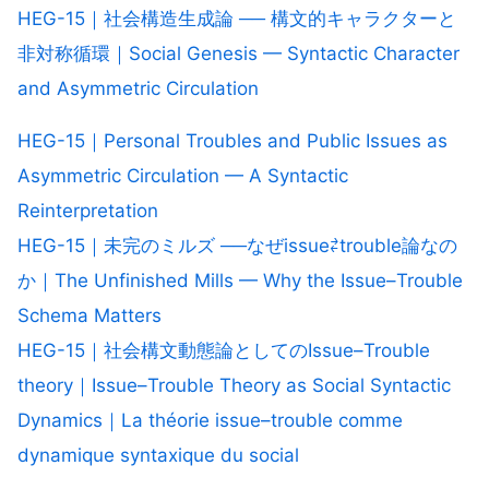
HEG-15｜社会構造生成論 ── 構文的キャラクターと
非対称循環｜Social Genesis — Syntactic Character
and Asymmetric Circulation
HEG-15｜Personal Troubles and Public Issues as
Asymmetric Circulation — A Syntactic
Reinterpretation
HEG-15｜未完のミルズ ──なぜissue⇄trouble論なの
か｜The Unfinished Mills — Why the Issue–Trouble
Schema Matters
HEG-15｜社会構文動態論としてのIssue–Trouble
theory｜Issue–Trouble Theory as Social Syntactic
Dynamics｜La théorie issue–trouble comme
dynamique syntaxique du social