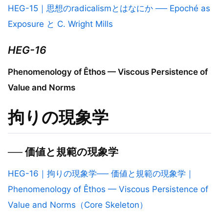
HEG-15｜思想のradicalismとはなにか ── Epoché as
Exposure と C. Wright Mills
HEG-16
Phenomenology of Êthos — Viscous Persistence of
Value and Norms
拘りの現象学
── 価値と規範の現象学
HEG-16｜拘りの現象学── 価値と規範の現象学｜
Phenomenology of Êthos — Viscous Persistence of
Value and Norms（Core Skeleton）