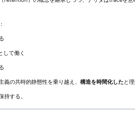
：
る
e）として働く
る
主義の共時的静態性を乗り越え、
構造を時間化した
と理
保持する。
る