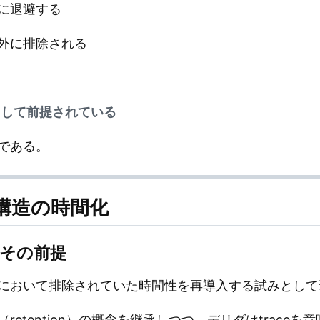
に退避する
外に排除される
として前提されている
である。
る構造の時間化
とその前提
において排除されていた時間性を再導入する試みとして
etention）の概念を継承しつつ、デリダはtrace