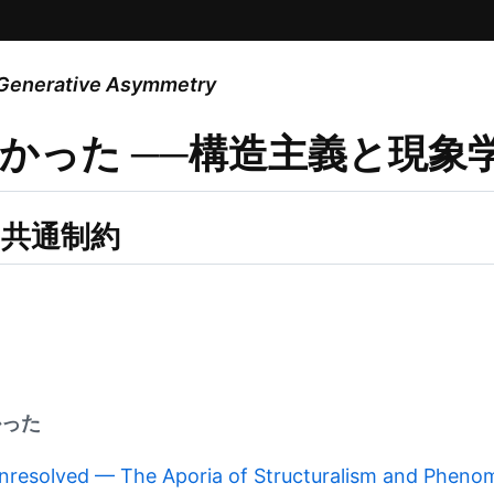
Generative Asymmetry
なかった
──構造主義と現象
う共通制約
かった
resolved — The Aporia of Structuralism and Pheno