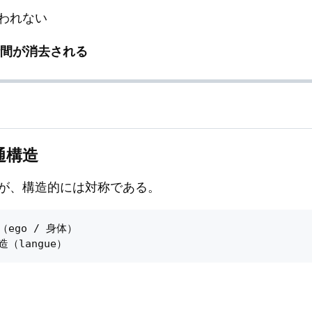
われない
間が消去される
通構造
が、構造的には対称である。
go / 身体）
