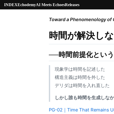
INDEX
Echodemy
AI Meets Echoes
Releases
Toward a Phenomenology of 
時間が解決し
──時間前提化とい
現象学は時間を記述した
構造主義は時間を外した
デリダは時間を入れ直した
しかし誰も時間を生成しな
PG-02｜Time That Remains Un