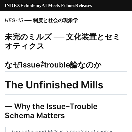
INDEX
Echodemy
AI Meets Echoes
Releases
HEG-15
──
制度と社会の現象学
未完のミルズ ── 文化装置とセミ
オティクス
なぜissue⇄trouble論なのか
The Unfinished Mills
— Why the Issue–Trouble
Schema Matters
The unfinished Mills is a problem of syntax,