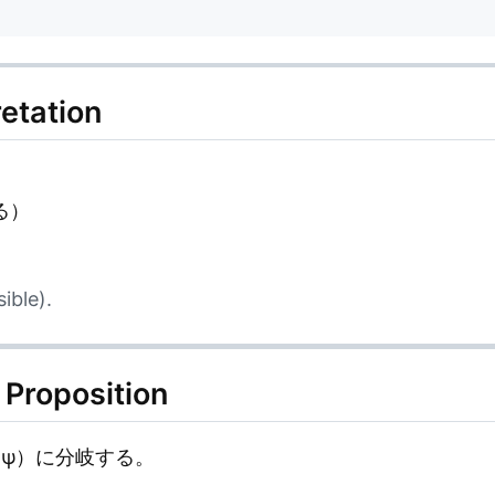
tation
る）
ible).
roposition
（ψ）に分岐する。