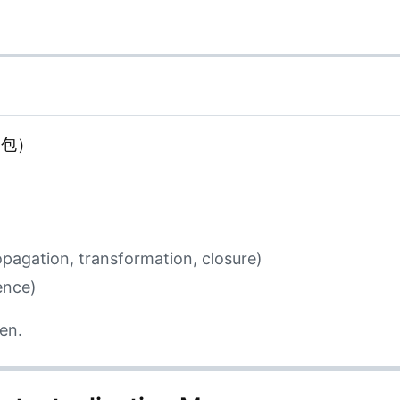
閉包）
opagation, transformation, closure)
ence)
en.