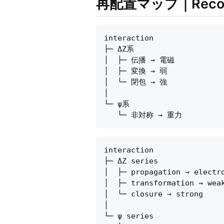
再配置マップ｜Reconte
interaction

├─ ΔZ系

│  ├─ 伝播 → 電磁

│  ├─ 変換 → 弱

│  └─ 閉包 → 強

│

└─ ψ系

interaction

├─ ΔZ series

│  ├─ propagation → electro
│  ├─ transformation → weak
│  └─ closure → strong

│

└─ ψ series
