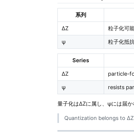
系列
ΔZ
粒子化可
ψ
粒子化抵
Series
ΔZ
particle-
ψ
resists par
量子化はΔZに属し、ψには届か
Quantization belongs to ΔZ,