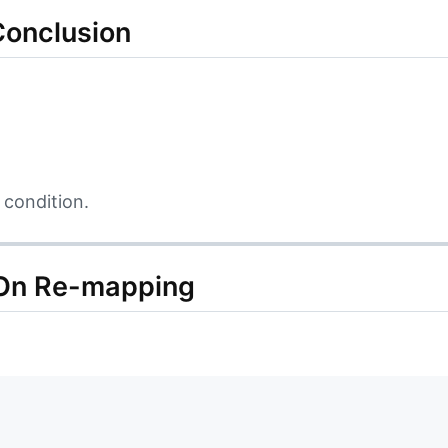
nclusion
d condition.
Re-mapping