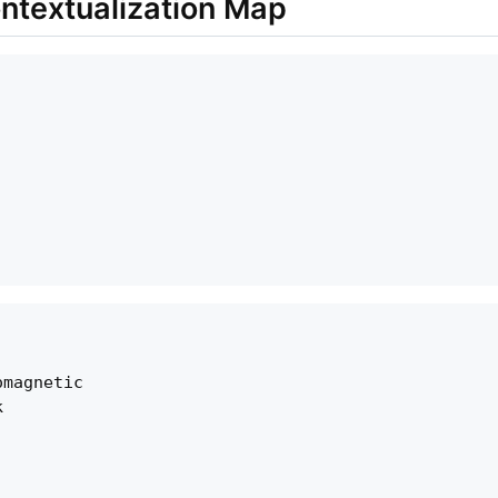
xtualization Map
magnetic


