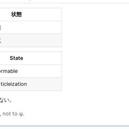
状態
能
抗
State
formable
ticleization
ない。
 not to ψ.