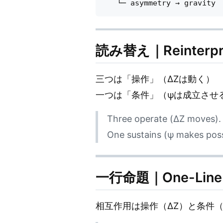
読み替え｜Reinterpre
三つは「操作」（ΔZは動く）
一つは「条件」（ψは成立させ
Three operate (ΔZ moves).
One sustains (ψ makes poss
一行命題｜One-Line P
相互作用は操作（ΔZ）と条件