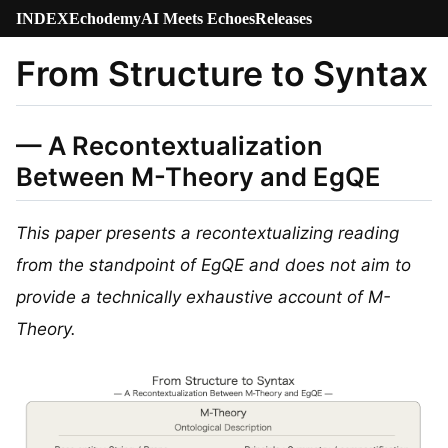
INDEX
Echodemy
AI Meets Echoes
Releases
From Structure to Syntax
— A Recontextualization
Between M-Theory and EgQE
This paper presents a recontextualizing reading
from the standpoint of EgQE and does not aim to
provide a technically exhaustive account of M-
Theory.