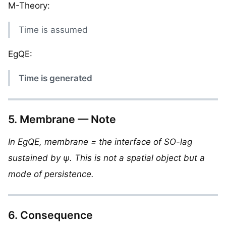
M-Theory:
Time is assumed
EgQE:
Time is generated
5. Membrane — Note
In EgQE, membrane = the interface of SO-lag
sustained by ψ. This is not a spatial object but a
mode of persistence.
6. Consequence