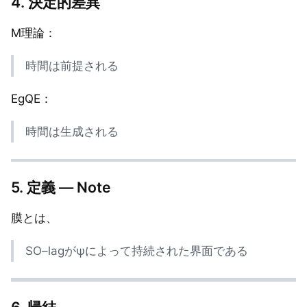
4. 決定的差異
M理論：
時間は前提される
EgQE：
時間は生成される
5. 定義 — Note
膜とは、
SO–lagがψによって持続された界面である
6. 帰結