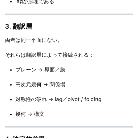
lagが原理である
3. 翻訳層
両者は同一平面にない。
それらは翻訳層によって接続される：
ブレーン → 界面／膜
高次元幾何 → 関係場
対称性の破れ → lag／pivot / folding
幾何 → 構文