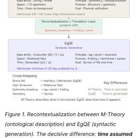
Figure 1. Recontextualization between M-Theory
(ontological description) and EgQE (syntactic
generation). The decisive difference:
time assumed