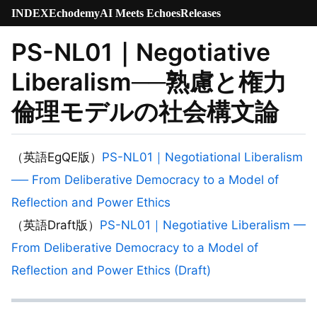
INDEX
Echodemy
AI Meets Echoes
Releases
PS-NL01｜Negotiative
Liberalism──熟慮と権力
倫理モデルの社会構文論
（英語EgQE版）
PS-NL01｜Negotiational Liberalism
── From Deliberative Democracy to a Model of
Reflection and Power Ethics
（英語Draft版）
PS-NL01｜Negotiative Liberalism —
From Deliberative Democracy to a Model of
Reflection and Power Ethics (Draft)