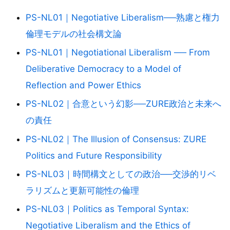
PS-NL01｜Negotiative Liberalism──熟慮と権力
倫理モデルの社会構文論
PS-NL01｜Negotiational Liberalism ── From
Deliberative Democracy to a Model of
Reflection and Power Ethics
PS-NL02｜合意という幻影──ZURE政治と未来へ
の責任
PS-NL02｜The Illusion of Consensus: ZURE
Politics and Future Responsibility
PS-NL03｜時間構文としての政治──交渉的リベ
ラリズムと更新可能性の倫理
PS-NL03｜Politics as Temporal Syntax:
Negotiative Liberalism and the Ethics of