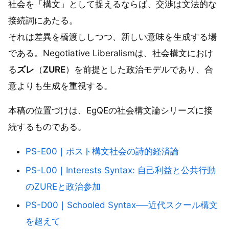
社会を「構文」として捉えるならば、交渉は文法的な
接続詞にあたる。
それは差異を橋渡ししつつ、新しい意味を生成する場
である。Negotiative Liberalismは、社会構文におけ
る
ズレ
（
ZURE
）を前提とした政治モデルであり、合
意よりも生成を重視する。
本稿の位置づけは、EgQEの社会構文論シリーズに接
続するものである。
PS-E00｜ポスト構文社会の詩的経済論
PS-L00｜Interests Syntax: 自己利益と公共行動
のZUREと政治参加
PS-D00｜Schooled Syntax──近代スクール構文
を超えて