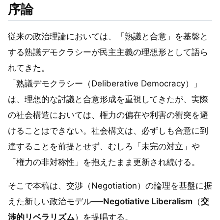
序論
従来の政治理論においては、「熟議と合意」を基盤と
する熟議デモクラシーが民主主義の理想形として語ら
れてきた。
「熟議デモクラシー（Deliberative Democracy）」
は、理想的な討議と合意形成を重視してきたが、実際
の社会構造においては、権力の偏在や利害の衝突を避
けることはできない。社会構文は、必ずしも合意に到
達することを前提とせず、むしろ「未完の対立」や
「権力の非対称性」を抱えたまま更新され続ける。
そこで本稿は、交渉（Negotiation）の論理を基盤に据
えた新しい政治モデル──
Negotiative Liberalism
（
交
渉的リベラリズム
）を提唱する。