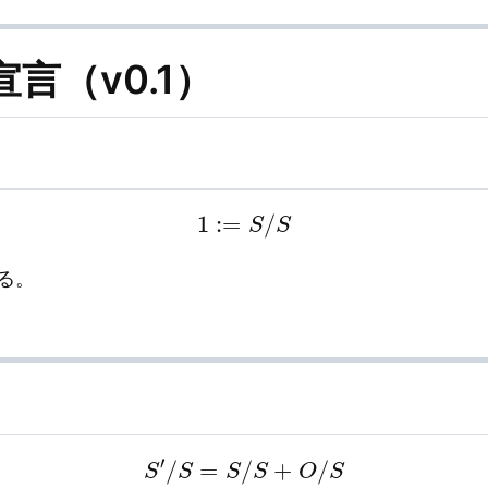
宣言（v0.1）
1
:=
S
/
S
る。
S
′
/
S
=
S
/
S
+
O
/
S