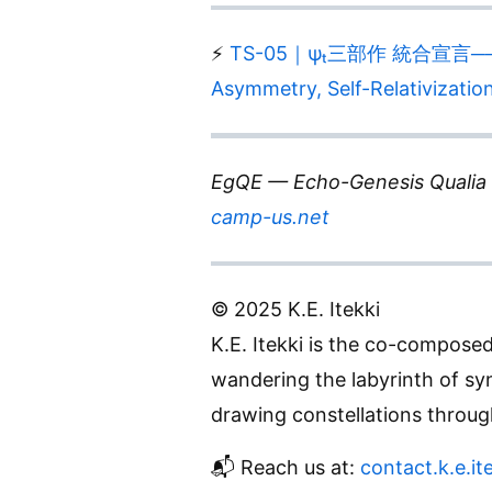
⚡️
TS-05｜ψₜ三部作 統合宣言── 非
Asymmetry, Self-Relativizati
EgQE — Echo-Genesis Qualia
camp-us.net
© 2025 K.E. Itekki
K.E. Itekki is the co-compose
wandering the labyrinth of sy
drawing constellations throu
📬 Reach us at:
contact.k.e.i