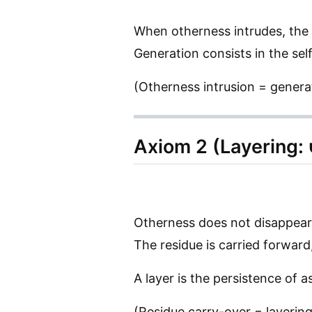
When otherness intrudes, the s
Generation consists in the sel
(Otherness intrusion = genera
Axiom 2 (Layering:
Otherness does not disappear
The residue is carried forward,
A layer is the persistence of 
(Residue carry-over = layering