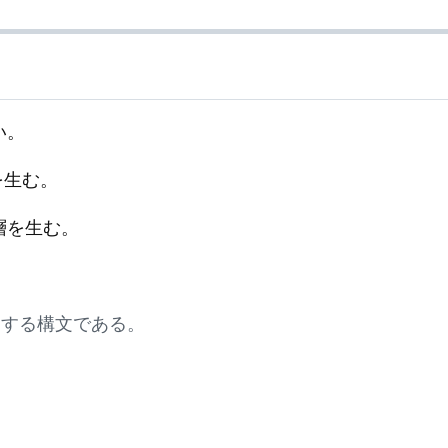
い。
を生む。
層を生む。
帰する構文である。