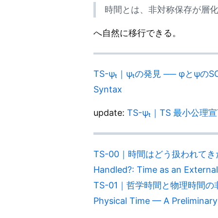
時間とは、非対称保存が層
へ自然に移行できる。
TS-ψₜ｜ψₜの発見 ── φとψのSO構文へ
Syntax
update:
TS-ψₜ｜TS 最小公理宣言（v
TS-00｜時間はどう扱われてきた
Handled?: Time as an Externa
TS-01｜哲学時間と物理時間の非対称性
Physical Time — A Preliminar