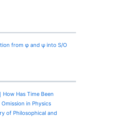
 from φ and ψ into S/O
Has Time Been
Omission in Physics
ilosophical and