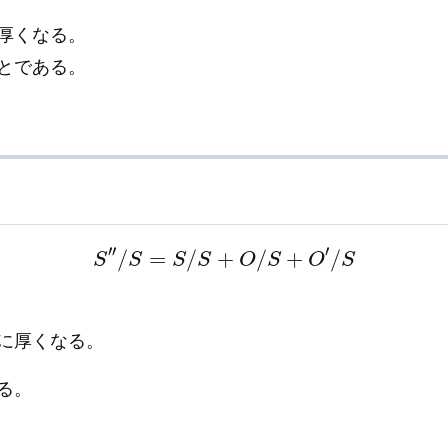
厚くなる。
とである。
S
″
/
S
=
S
/
S
+
O
/
S
+
O
′
/
S
に厚くなる。
る。