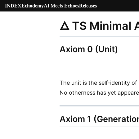
INDEX
Echodemy
AI Meets Echoes
Releases
🜂 TS Minimal 
Axiom 0 (Unit)
The unit is the self-identity of 
No otherness has yet appeare
Axiom 1 (Generatio