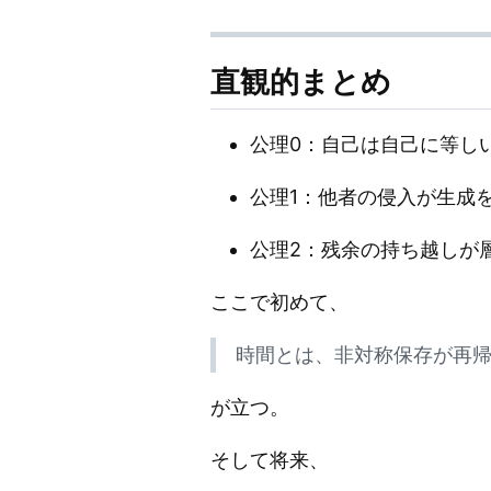
直観的まとめ
公理0：自己は自己に等し
公理1：他者の侵入が生成
公理2：残余の持ち越しが
ここで初めて、
時間とは、非対称保存が再
が立つ。
そして将来、