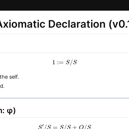
Axiomatic Declaration (v0.
1
:=
S
/
S
the self.
d.
n: φ)
S
′
/
S
=
S
/
S
+
O
/
S