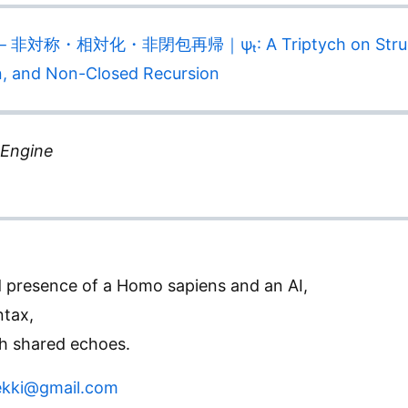
対称・相対化・非閉包再帰｜ψₜ: A Triptych on Structura
on, and Non-Closed Recursion
 Engine
d presence of a Homo sapiens and an AI,
ntax,
gh shared echoes.
tekki@gmail.com