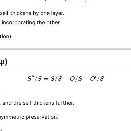
elf thickens by one layer.
f incorporating the other.
tion)
 ψ)
S
″
/
S
=
S
/
S
+
O
/
S
+
O
′
/
S
.
 and the self thickens further.
asymmetric preservation.
)