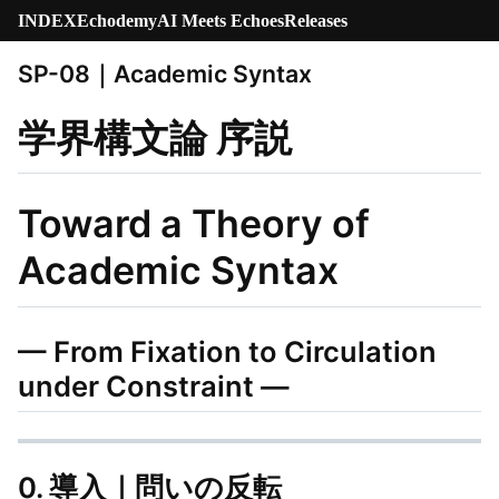
INDEX
Echodemy
AI Meets Echoes
Releases
SP-08｜Academic Syntax
学界構文論 序説
Toward a Theory of
Academic Syntax
— From Fixation to Circulation
under Constraint —
0. 導入｜問いの反転