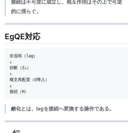
接続は不可逆に成立し、相互作用はその上で可逆
的に揺らぐ。
EgQE対応
非混和（lag）

↓

切断（Z₀）

↓

構文再配置（O導入）

↓

鹸化とは、lagを接続へ変換する操作である。