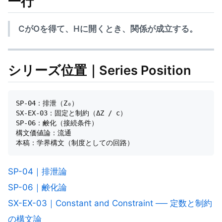
一行
CがOを得て、Hに開くとき、関係が成立する。
シリーズ位置｜Series Position
SP-04：排泄（Z₀）

SX-EX-03：固定と制約（ΔZ / c）

SP-06：鹸化（接続条件）

構文価値論：流通

SP-04｜排泄論
SP-06｜鹸化論
SX-EX-03｜Constant and Constraint ── 定数と制約
の構文論