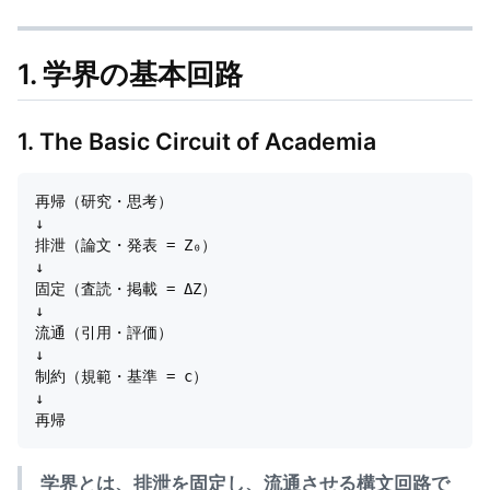
1. 学界の基本回路
1. The Basic Circuit of Academia
再帰（研究・思考）

↓

排泄（論文・発表 = Z₀）

↓

固定（査読・掲載 = ΔZ）

↓

流通（引用・評価）

↓

制約（規範・基準 = c）

↓

学界とは、排泄を固定し、流通させる構文回路で