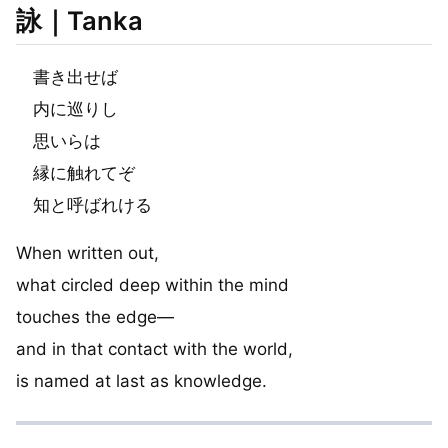
詠｜Tanka
書き出せば
内に巡りし
思いらは
縁に触れてぞ
知と呼ばれける
When written out,
what circled deep within the mind
touches the edge—
and in that contact with the world,
is named at last as knowledge.