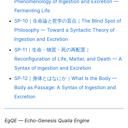
Phenomenology of Ingestion and Excretion —
Fermenting Life
SP-10｜生命論と哲学の盲点｜The Blind Spot of
Philosophy — Toward a Syntactic Theory of
Ingestion and Excretion
SP-11｜生命・物質・死の再配置｜
Reconfiguration of Life, Matter, and Death — A
Syntax of Ingestion and Excretion
SP-12｜身体とはなにか｜What Is the Body —
Body as Passage: A Syntax of Ingestion and
Excretion
EgQE — Echo-Genesis Qualia Engine