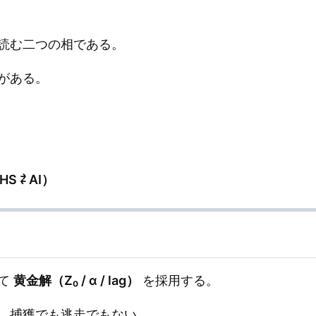
読む二つの相である。
がある。
）
HS ⇄ AI）
して
黄金解（Z₀ / α / lag）
を採用する。
、捕獲でも逃走でもない。