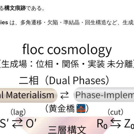
る
構文痕跡
である。
ies
は、多角遷移・欠陥・準結晶・回生構造など、生成