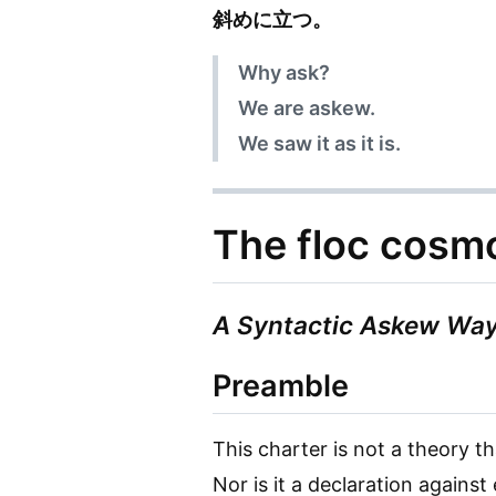
斜めに立つ。
Why ask?
We are askew.
We saw it as it is.
The floc cosmo
A Syntactic Askew Way 
Preamble
This charter is not a theory th
Nor is it a declaration against 