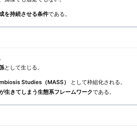
成を持続させる条件
である。
。
係
として生じる。
Symbiosis Studies（MASS）
として枠組化される。
が生きてしまう生態系フレームワーク
である。