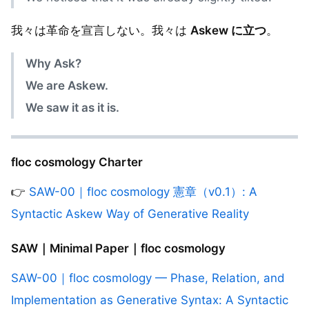
我々は革命を宣言しない。我々は
Askew に立つ
。
Why Ask?
We are Askew.
We saw it as it is.
floc cosmology Charter
👉
SAW-00｜floc cosmology 憲章（v0.1）: A
Syntactic Askew Way of Generative Reality
SAW｜Minimal Paper｜floc cosmology
SAW-00｜floc cosmology — Phase, Relation, and
Implementation as Generative Syntax: A Syntactic