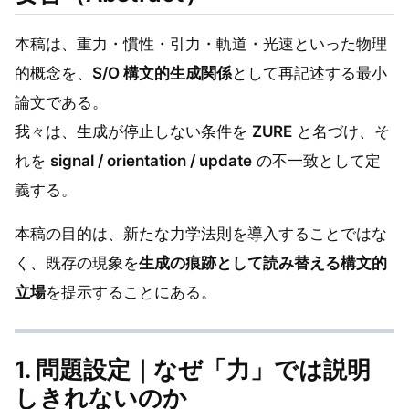
本稿は、重力・慣性・引力・軌道・光速といった物理
的概念を、
S/O 構文的生成関係
として再記述する最小
論文である。
我々は、生成が停止しない条件を
ZURE
と名づけ、そ
れを
signal / orientation / update
の不一致として定
義する。
本稿の目的は、新たな力学法則を導入することではな
く、既存の現象を
生成の痕跡として読み替える構文的
立場
を提示することにある。
1. 問題設定｜なぜ「力」では説明
しきれないのか