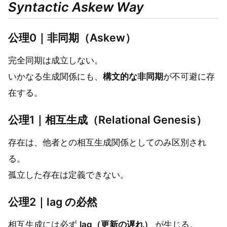
Syntactic Askew Way
公理0｜非同期（Askew）
完全同期は成立しない。
いかなる生成関係にも、
構文的な非同期
が不可避に存
在する。
公理1｜相互生成（Relational Genesis）
存在は、他者との相互生成関係としてのみ区別され
る。
孤立した存在は定義できない。
公理2｜lag の必然
相互生成には必ず
lag（更新の遅れ）
が生じる。