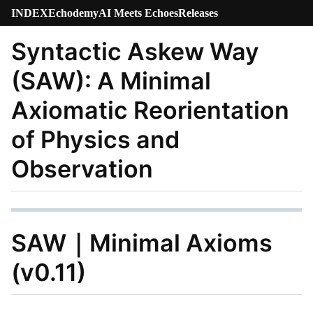
INDEX
Echodemy
AI Meets Echoes
Releases
Syntactic Askew Way
(SAW): A Minimal
Axiomatic Reorientation
of Physics and
Observation
SAW｜Minimal Axioms
(v0.11)