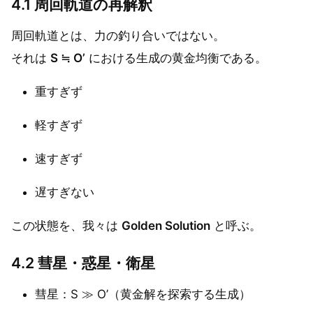
4.1 周回軌道の再解釈
周回軌道とは、力の釣り合いではない。
それは
S ≒ O’
における生成の黄金均衡である。
重すぎず
軽すぎず
速すぎず
遅すぎない
この状態を、我々は
Golden Solution
と呼ぶ。
4.2 彗星・惑星・衛星
彗星：S ≫ O’（黄金解を探索する生成）