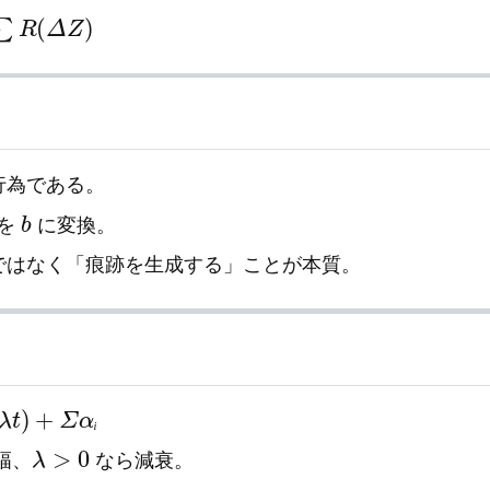
Z
)
行為である。
b
を
に変換。
のではなく「痕跡を生成する」ことが本質。
)
+
Σ
α
ᵢ
ᵢ
λ
>
0
幅、
なら減衰。