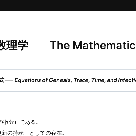
 ── The Mathematics 
 ──
Equations of Genesis, Trace, Time, and Infect
の微分）である。
係更新の持続」としての存在。