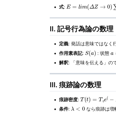
E
=
l
i
m
(
Δ
Z
→
0
)
∑
R
(
Δ
式
:
Ⅱ. 記号行為論の数理
定義
: 発話は意味ではなく
S
(
a
)
a
作用素表記
:
: 状態
解釈
: 「意味を伝える」
Ⅲ. 痕跡論の数理
T
(
t
)
=
T
₀
e
(
−
λ
t
痕跡密度
:
₀
λ
<
0
条件
:
なら痕跡は増