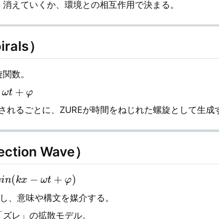
か、消えていくか、環境との相互作用で決まる。
irals）
旋関数。
+
φ
繰り返されるごとに、ZUREが時間をねじれた螺旋として生成
ection Wave）
(
k
x
−
ω
t
+
φ
)
伝播し、意味や構文を媒介する。
の「ズレ」の拡散モデル。