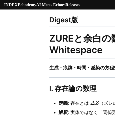
INDEX
Echodemy
AI Meets Echoes
Releases
Digest版
ZUREと余白の数理学
Whitespace
生成・痕跡・時間・感染の方程式
Ⅰ. 存在論の数理
Δ
Z
定義
: 存在とは
（ズレ
解釈
: 実体ではなく「関