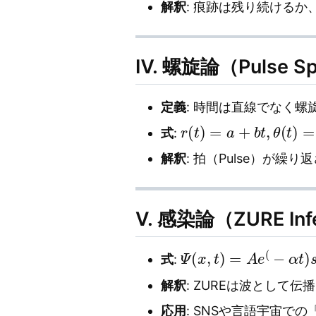
解釈
: 痕跡は残り続ける
Ⅳ. 螺旋論（Pulse Sp
定義
: 時間は直線でなく螺
r
(
t
)
=
a
+
b
t
,
θ
(
t
)
=
ω
t
式
:
解釈
: 拍（Pulse）が
Ⅴ. 感染論（ZURE Inf
Ψ
(
x
,
t
)
=
A
e
(
−
α
t
)
s
i
n
式
:
解釈
: ZUREは波として
応用
: SNSや言語宇宙で