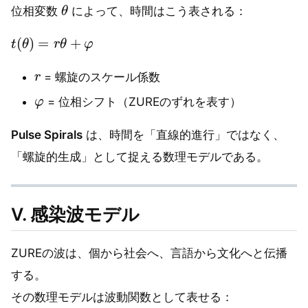
θ
位相変数
によって、時間はこう表される：
t
(
θ
)
=
r
θ
+
φ
r
= 螺旋のスケール係数
φ
= 位相シフト（ZUREのずれを表す）
Pulse Spirals
は、時間を「直線的進行」ではなく、
「螺旋的生成」として捉える数理モデルである。
Ⅴ. 感染波モデル
ZUREの波は、個から社会へ、言語から文化へと伝播
する。
その数理モデルは波動関数として表せる：