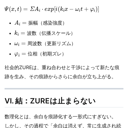
Ψ
(
x
,
t
)
=
Σ
A
i
·
e
x
p
[
i
(
k
i
x
−
ω
i
t
+
φ
i
)
]
A
i
=
振
幅
（感染強度）
振
幅
k
i
=
波
数
（伝播スケール）
波
数
ω
数
i
=
周
波
（更新リズム）
周
波
数
φ
i
=
位
相
（初期ズレ）
位
相
社会的ZUREは、重ね合わせと干渉によって新たな痕
跡を生み、その痕跡からさらに余白が立ち上がる。
Ⅵ. 結：ZUREは止まらない
数理化とは、余白を痕跡化する一形式にすぎない。
しかし、その過程で「余白は消えず、常に生成され続