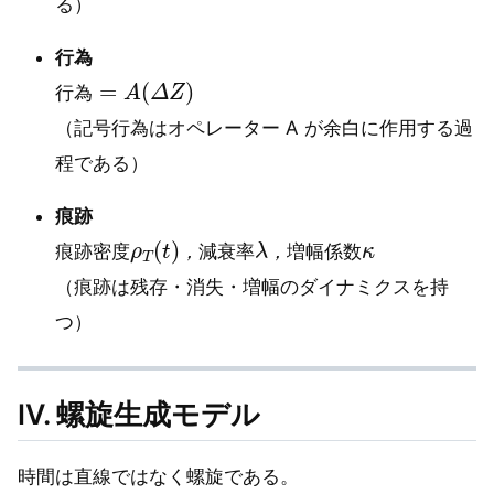
る）
行為
行
為
=
A
(
Δ
Z
)
行
為
（記号行為はオペレーター A が余白に作用する過
程である）
痕跡
痕
幅
跡
係
密
数
度
κ
ρ
T
(
t
)
，
減
衰
率
λ
，
増
痕
跡
密
度
，
減
衰
率
，
増
幅
係
数
（痕跡は残存・消失・増幅のダイナミクスを持
つ）
Ⅳ. 螺旋生成モデル
時間は直線ではなく螺旋である。