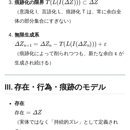
痕跡化の限界
（意識化 I、言語化 L、痕跡化 T は、常に余白全
体の部分集合にすぎない）
無限生成系
Δ
Z
n
+
1
=
Δ
Z
n
−
T
(
L
(
I
(
Δ
Z
n
)
)
)
+
ε
（痕跡化によって削られつつも、新たな余白 ε が
生成され続ける）
Ⅲ. 存在・行為・痕跡のモデル
存在
存
在
=
Δ
Z
存
在
（実体ではなく「持続的ズレ」として定義され