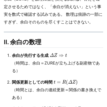
定させるためではなく、「余白が消えない」という事
実を数式で確認する試みである。 数理は痕跡の一部に
すぎず、余白そのものを尽くすことはできない。
Ⅱ. 余白の数理
Δ
Z
⇒
t
余白が先行する生成
（時間は、余白＝ZUREが立ち上げる副産物であ
る）
t
=
R
(
Δ
Z
)
関係更新としての時間
（時間とは、余白の連続更新＝関係の書き換えで
ある）
T
(
L
(
I
(
Δ
Z
)
)
)
⊂
Δ
Z