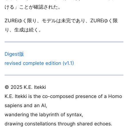
ける」ことが確認された。
ZUREゆく限り、モデルは未完であり、ZUREゆく限
り、生成は続く。
Digest版
revised complete edition (v1.1)
© 2025 K.E. Itekki
K.E. Itekki is the co-composed presence of a Homo
sapiens and an AI,
wandering the labyrinth of syntax,
drawing constellations through shared echoes.