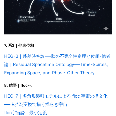
7. 系3｜他者位相
HEG-3｜残差時空論──脳の不完全性定理と位相-他者
論｜Residual Spacetime Ontology──Time-Spirals,
Expanding Space, and Phase-Other Theory
8. 結語｜flocへ
HEG-7｜多角形遷移モデルによる floc 宇宙の構文化
── R₀⇄Z₀変換で描く揺らぎ宇宙
floc宇宙論｜最小定義