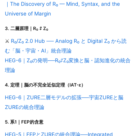
｜The Discovery of R₀ — Mind, Syntax, and the
Universe of Margin
3. 二層原理｜R₀ ⇄ Z₀
⚔️
R₀/Z₀ 2.0 Hub ── Analog R₀ と Digital Z₀ から読
む「脳・宇宙・AI」統合理論
HEG-6｜Z₀の発明──R₀⇄Z₀変換と脳・認知進化の統合
理論
4. 定理｜脳の不完全近似定理（IAT-ε）
HEG-6｜ZURE二層モデルの拡張──宇宙ZUREと脳
ZUREの統合理論
5. 系1｜FEP的含意
HEG-5｜FEPとZUREの統合理論──Integrated