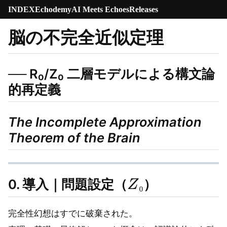
INDEX
Echodemy
AI Meets Echoes
Releases
脳の不完全近似定理
── R₀/Z₀ 二層モデルによる構文論
的再定義
The Incomplete Approximation
Theorem of the Brain
Z
₀
0. 導入｜問題設定（
）
₀
完全性幻想はすでに破棄された。