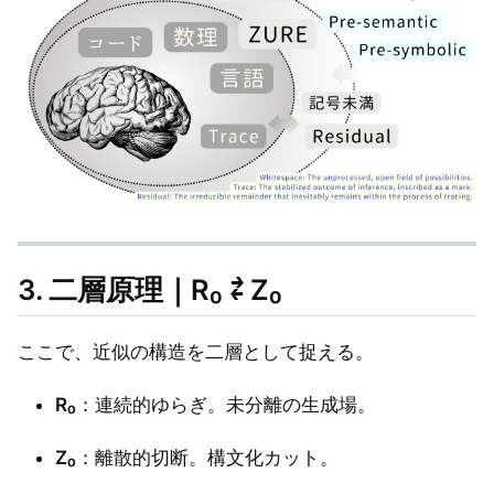
3. 二層原理｜R₀ ⇄ Z₀
ここで、近似の構造を二層として捉える。
R₀
：連続的ゆらぎ。未分離の生成場。
Z₀
：離散的切断。構文化カット。