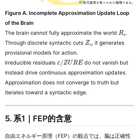
Figure A. Incomplete Approximation Update Loop
of the Brain
R
₀
The brain cannot fully approximate the world
.
₀
Z
₀
Through discrete syntactic cuts
, it generates
₀
provisional models for action.
ε
/
Z
U
R
E
Irreducible residuals
do not vanish but
instead drive continuous approximation updates.
Approximation does not converge to truth but
iterates toward a syntactic edge.
5. 系1｜FEP的含意
自由エネルギー原理（FEP）の観点では、脳は正確性