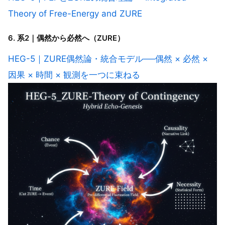
Theory of Free-Energy and ZURE
6. 系2｜偶然から必然へ（ZURE）
HEG-5｜ZURE偶然論・統合モデル──偶然 × 必然 ×
因果 × 時間 × 観測を一つに束ねる