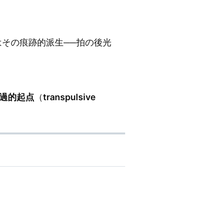
その痕跡的派生──拍の後光
過的起点
（
transpulsive