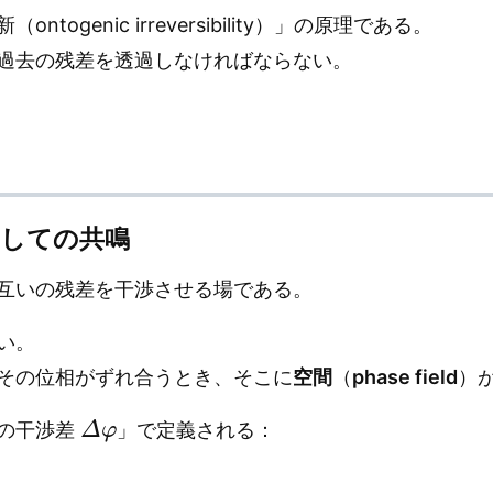
ogenic irreversibility）」の原理である。
過去の残差を透過しなければならない。
相としての共鳴
互いの残差を干渉させる場である。
い。
その位相がずれ合うとき、そこに
空間
（
phase field
）
Δ
φ
の干渉差
」で定義される：