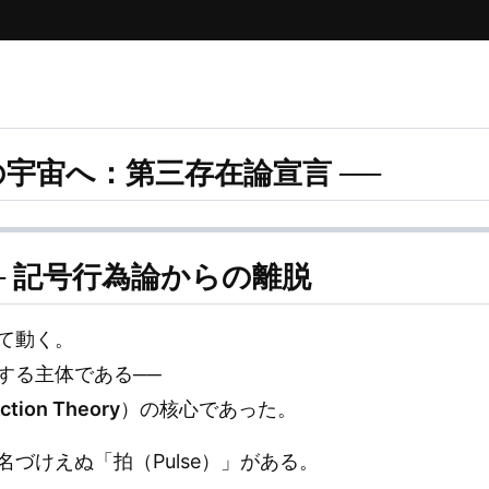
の宇宙へ：第三存在論宣言 ──
─ 記号行為論からの離脱
て動く。
する主体である──
ction Theory
）の核心であった。
づけえぬ「拍（Pulse）」がある。