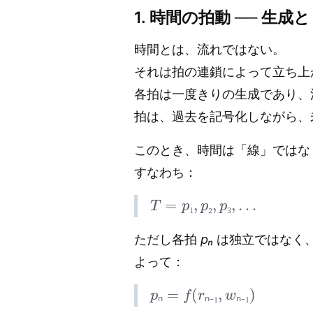
1. 時間の拍動 ── 生
時間とは、流れではない。
それは拍の連鎖によって立ち上
各拍は一度きりの生成であり、
拍は、過去を記号化しながら、
このとき、時間は「線」ではなく「
すなわち：
T
=
p
₁
,
p
₂
,
p
₃
,
…
₁
₂
₃
ただし各拍
pₙ
は独立ではなく
よって：
p
ₙ
=
f
(
r
ₙ
₋
₁
,
w
ₙ
₋
₁
)
ₙ
ₙ
₋
₁
ₙ
₋
₁