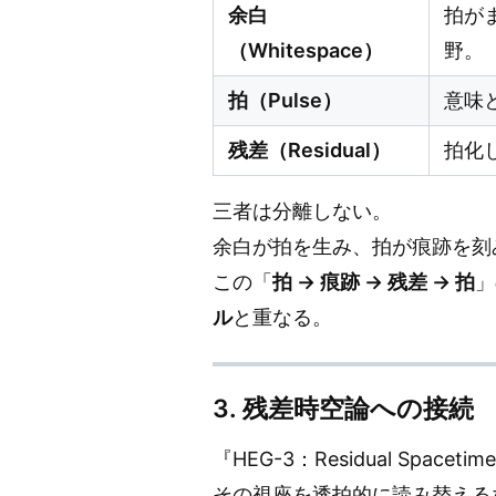
余白
拍が
（Whitespace）
野。
拍（Pulse）
意味
残差（Residual）
拍化
三者は分離しない。
余白が拍を生み、拍が痕跡を刻
この「
拍 → 痕跡 → 残差 → 拍
」
ル
と重なる。
3. 残差時空論への接続
『HEG-3：Residual Sp
その視座を透拍的に読み替える