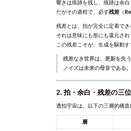
響きは痕跡を残し、痕跡は余白
だがその過程で、必ず
残差
（
Re
残差とは、拍が完全に定着でき
それは意味にも形にも還元され
この残差こそが、生成を駆動す
残差なき世界は、更新を失
ノイズは未来の母音である
2. 拍・余白・残差の三
透拍宇宙は、以下の三層的構造
層