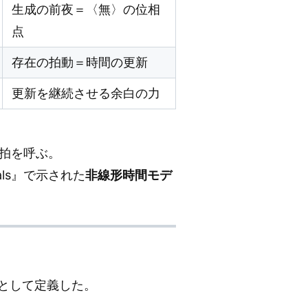
生成の前夜＝〈無〉の位相
点
存在の拍動＝時間の更新
更新を継続させる余白の力
拍を呼ぶ。
als』で示された
非線形時間モデ
構造」として定義した。