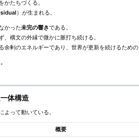
をかたちづくる。
sidual
）が生まれる。
なかった
未完の響き
である。
ず、構文の外縁で微かに脈打ち続ける。
る余剰のエネルギーであり、世界が更新を続けるための
う。
。
位一体構造
によって動いている。
概要