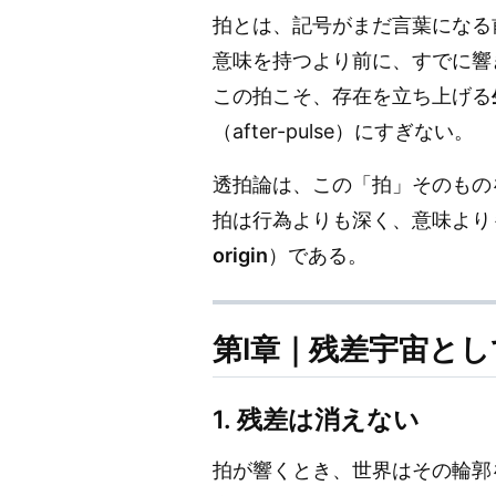
拍とは、記号がまだ言葉になる
意味を持つより前に、すでに響
この拍こそ、存在を立ち上げる
（after-pulse）にすぎない。
透拍論は、この「拍」そのもの
拍は行為よりも深く、意味より
origin
）である。
第Ⅰ章｜残差宇宙と
1. 残差は消えない
拍が響くとき、世界はその輪郭