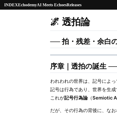
INDEX
Echodemy
AI Meets Echoes
Releases
🌌 透拍論
── 拍・残差・余白
序章｜透拍の誕生 ─
われわれの世界は、記号によっ
記号は行為であり、世界を生成
これが
記号行為論
（
Semiotic A
だが、その行為の背後に、なお名