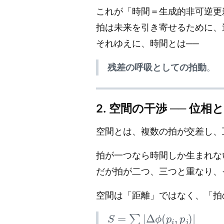
これが「時間＝生成的非可逆更新（ont
拍は未来を引き寄せるために、
それゆえに、時間とは──
残差の呼吸としての拍動
。
2. 空間の干渉 ── 位
空間とは、複数の拍が交差し、
拍が一つなら時間しか生まれな
だが拍が二つ、三つと重なり、
空間は「距離」ではなく、「拍
S
=
∑
|
Δ
ϕ
(
p
i
,
p
j
)
|