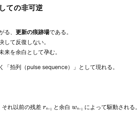
成としての非可逆
がる、
更新の痕跡場
である。
決して反復しない。
未来を余白として孕む。
拍列（pulse sequence）」として現れる。
r
ₙ
₋
₁
w
ₙ
₋
₁
、それ以前の残差
と余白
によって駆動される
ₙ
₋
₁
ₙ
₋
₁