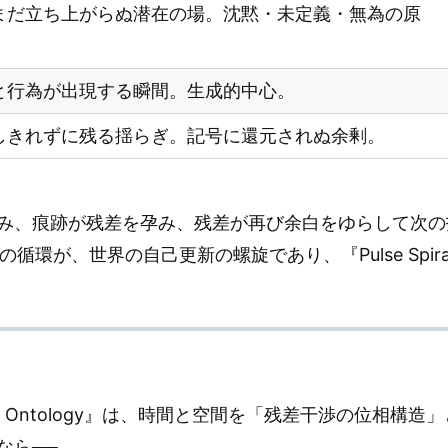
まだ立ち上がらぬ潜在の場。沈黙・未定義・無為の原
と行為が出現する瞬間。生成的中心。
しきれずに残る揺らぎ。記号に還元されぬ余剰。
み、痕跡が残差を孕み、残差が再び余白をゆらして次の
の循環が、世界の自己更新の螺旋であり、『Pulse Spir
acetime Ontology』は、時間と空間を「残差干渉の位相
なら──