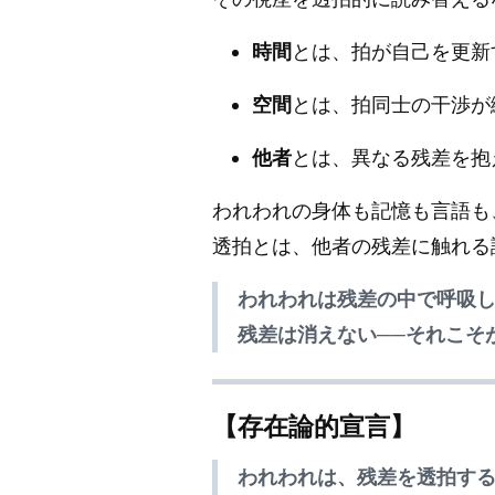
時間
とは、拍が自己を更新
空間
とは、拍同士の干渉が
他者
とは、異なる残差を抱
われわれの身体も記憶も言語も
透拍とは、他者の残差に触れる
われわれは残差の中で呼吸
残差は消えない──それこそ
【存在論的宣言】
われわれは、残差を透拍す