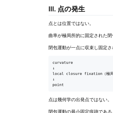
Ⅲ. 点の発生
点とは位置ではない。
曲率が極局所的に固定された閉
閉包運動が一点に収束し固定さ
curvature

↓

local closure fixation（極
↓

点は幾何学の出発点ではない。
閉包運動の最小固定痕跡である