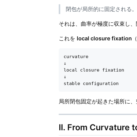
閉包が局所的に固定される
それは、曲率が極度に収束し、
これを
local closure fixation
curvature

↓

local closure fixation

↓

局所閉包固定が起きた場所に、
II. From Curvature t