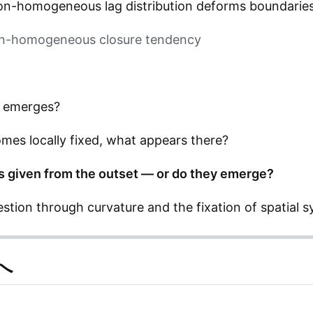
non-homogeneous lag distribution deforms boundaries
non-homogeneous closure tendency
e emerges?
s locally fixed, what appears there?
es given from the outset — or do they emerge?
stion through curvature and the fixation of spatial s
へ