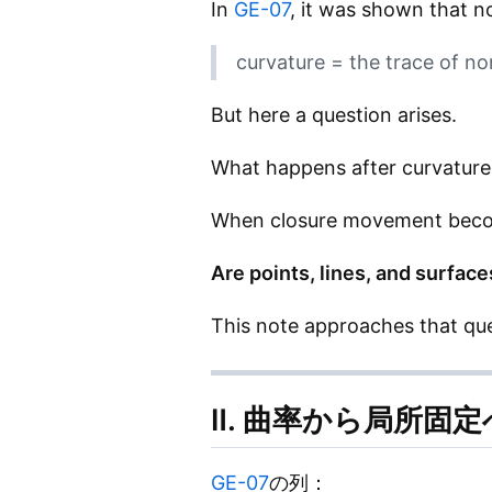
In
GE-07
, it was shown that 
curvature = the trace of 
But here a question arises.
What happens after curvatur
When closure movement become
Are points, lines, and surfac
This note approaches that que
Ⅱ. 曲率から局所固定
GE-07
の列：