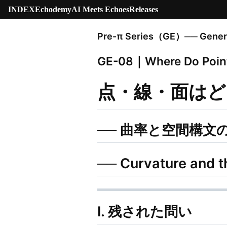
INDEX
Echodemy
AI Meets Echoes
Releases
Pre-π Series（GE）── Genera
GE-08｜Where Do Points
点・線・面はど
── 曲率と空間構文
── Curvature and th
Ⅰ. 残された問い