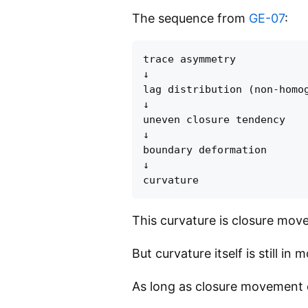
The sequence from
GE-07
:
trace asymmetry

↓

lag distribution (non-homog
↓

uneven closure tendency

↓

boundary deformation

↓

This curvature is closure mov
But curvature itself is still in 
As long as closure movement 