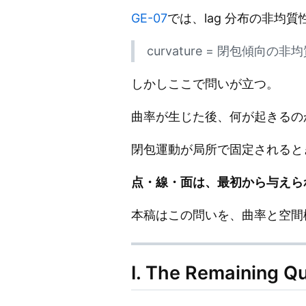
GE-07
では、lag 分布の非均
curvature = 閉包傾向の
しかしここで問いが立つ。
曲率が生じた後、何が起きるの
閉包運動が局所で固定されると
点・線・面は、最初から与えら
本稿はこの問いを、曲率と空間
I. The Remaining Q