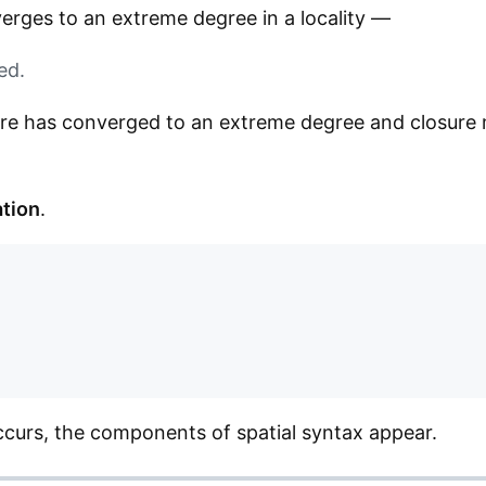
ges to an extreme degree in a locality —
ed.
ature has converged to an extreme degree and closur
ation
.
occurs, the components of spatial syntax appear.