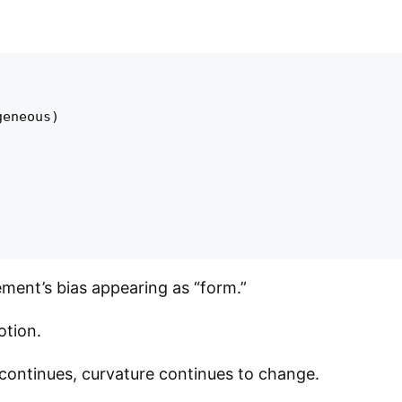
eneous)

ement’s bias appearing as “form.”
motion.
continues, curvature continues to change.