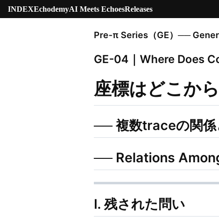
INDEX
Echodemy
AI Meets Echoes
Releases
Pre-π Series（GE）── Genera
GE-04｜Where Does Co
座標はどこか
── 複数traceの
── Relations Among
Ⅰ. 残された問い