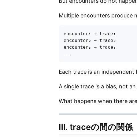
But encounters do not happen
Multiple encounters produce mu
encounter₁ → trace₁

encounter₂ → trace₂

encounter₃ → trace₃

Each trace is an independent l
A single trace is a bias, not 
What happens when there are 
Ⅲ. traceの間の関係