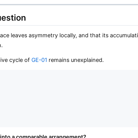
uestion
race leaves asymmetry locally, and that its accumulati
n.
tive cycle of
GE-01
remains unexplained.
n into a comparable arrangement?