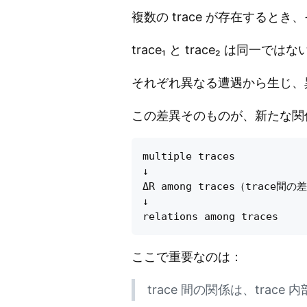
複数の trace が存在すると
trace₁ と trace₂ は同一ではな
それぞれ異なる遭遇から生じ、
この差異そのものが、新たな関係
multiple traces

↓

ΔR among traces（trace間の差
↓

ここで重要なのは：
trace 間の関係は、tra