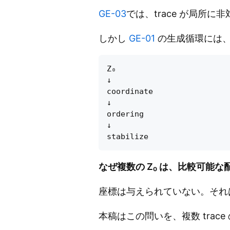
GE-03
では、trace が局所に非対
しかし
GE-01
の生成循環には、
Z₀

↓

coordinate

↓

ordering

↓

なぜ複数の Z₀ は、比較可能
座標は与えられていない。それ
本稿はこの問いを、複数 trac