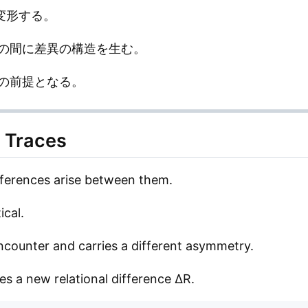
を変形する。
局所の間に差異の構造を生む。
の前提となる。
g Traces
ifferences arise between them.
ical.
encounter and carries a different asymmetry.
tes a new relational difference ΔR.