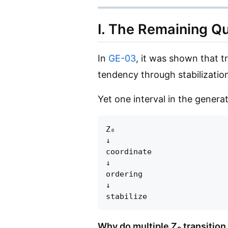
I. The Remaining Q
In
GE-03
, it was shown that t
tendency through stabilizatio
Yet one interval in the genera
Z₀

↓

coordinate

↓

ordering

↓

Why do multiple Z₀ transitio