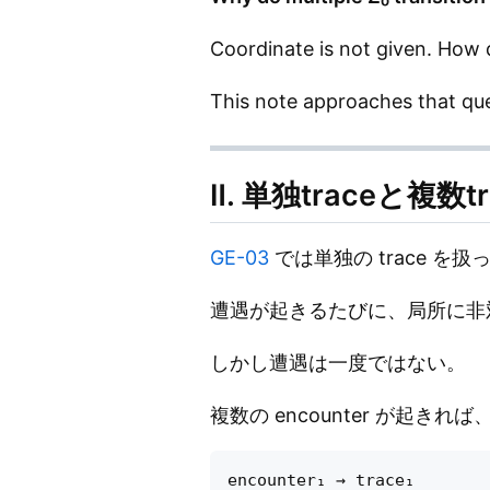
Coordinate is not given. How d
This note approaches that que
Ⅱ. 単独traceと複数tr
GE-03
では単独の trace を扱
遭遇が起きるたびに、局所に非
しかし遭遇は一度ではない。
複数の encounter が起きれ
encounter₁ → trace₁
