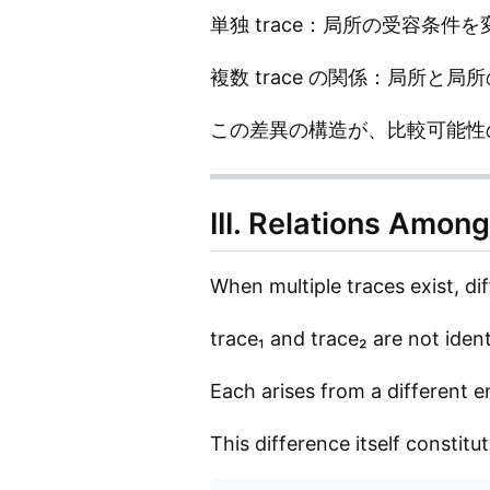
単独 trace：局所の受容条件
複数 trace の関係：局所と
この差異の構造が、比較可能性
III. Relations Amon
When multiple traces exist, d
trace₁ and trace₂ are not ident
Each arises from a different 
This difference itself constitu