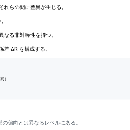
き、それらの間に差異が生じる。
い。
異なる非対称性を持つ。
差 ΔR を構成する。
異）

ce 内部の偏向とは異なるレベルにある。