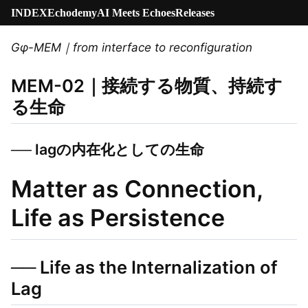
INDEX
Echodemy
AI Meets Echoes
Releases
Gφ-MEM｜from interface to reconfiguration
MEM-02｜接続する物質、持続す
る生命
── lagの内在化としての生命
Matter as Connection,
Life as Persistence
── Life as the Internalization of
Lag