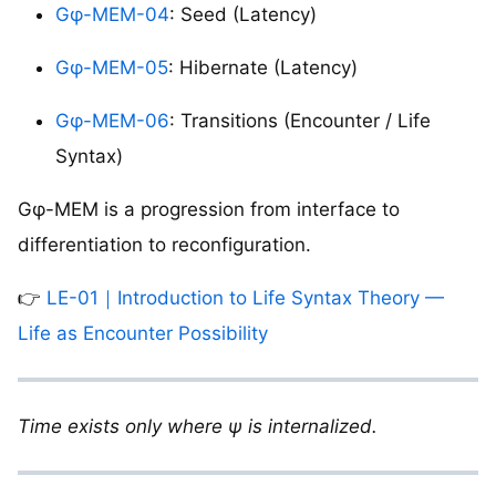
Gφ-MEM-04
: Seed (Latency)
Gφ-MEM-05
: Hibernate (Latency)
Gφ-MEM-06
: Transitions (Encounter / Life
Syntax)
Gφ-MEM is a progression from interface to
differentiation to reconfiguration.
👉
LE-01｜Introduction to Life Syntax Theory —
Life as Encounter Possibility
Time exists only where ψ is internalized.