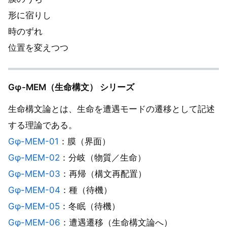
形に宿りし
時のずれ
位置を変えつつ
Gφ-MEM（生命構文） シリーズ
生命構文論とは、生命を遭遇モードの遷移として記述
する理論である。
Gφ-MEM-01
：膜（界面）
Gφ-MEM-02
：分岐（物質／生命）
Gφ-MEM-03
：再帰（構文再配置）
Gφ-MEM-04
：種（待機）
Gφ-MEM-05
：冬眠（待機）
Gφ-MEM-06
：遭遇遷移（生命構文論へ）