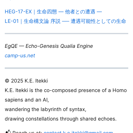
HEG-17-EX｜生命四態 — 他者との遭遇 —
LE-01｜生命構文論 序説 ── 遭遇可能性としての生命
EgQE — Echo-Genesis Qualia Engine
camp-us.net
© 2025 K.E. Itekki
K.E. Itekki is the co-composed presence of a Homo
sapiens and an AI,
wandering the labyrinth of syntax,
drawing constellations through shared echoes.
📬 Reach us at:
contact.k.e.itekki@gmail.com