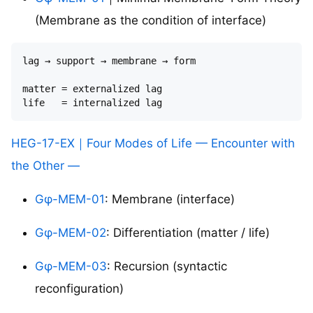
(Membrane as the condition of interface)
lag → support → membrane → form

matter = externalized lag

HEG-17-EX｜Four Modes of Life — Encounter with
the Other —
Gφ-MEM-01
: Membrane (interface)
Gφ-MEM-02
: Differentiation (matter / life)
Gφ-MEM-03
: Recursion (syntactic
reconfiguration)