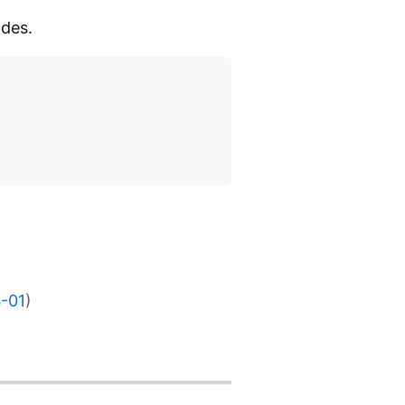
odes.
-01
)