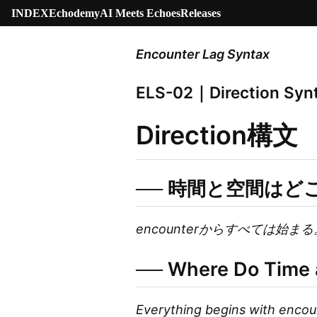
INDEX
Echodemy
AI Meets Echoes
Releases
Encounter Lag Syntax
ELS-02｜Direction Syn
Direction構文
── 時間と空間はど
encounterからすべては始まる
── Where Do Time 
Everything begins with encoun