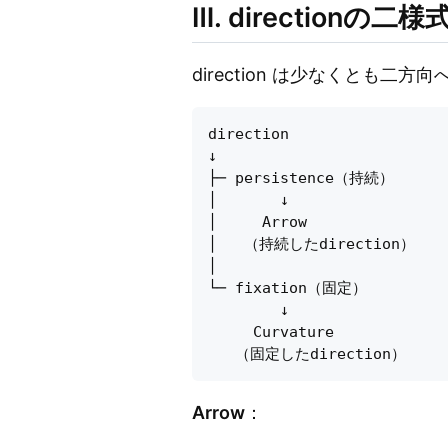
Ⅲ. directionの二様
direction は少なくとも二方
direction

↓

├─ persistence（持続）

│       ↓

│     Arrow

│   （持続したdirection）

│

└─ fixation（固定）

        ↓

     Curvature

Arrow
：