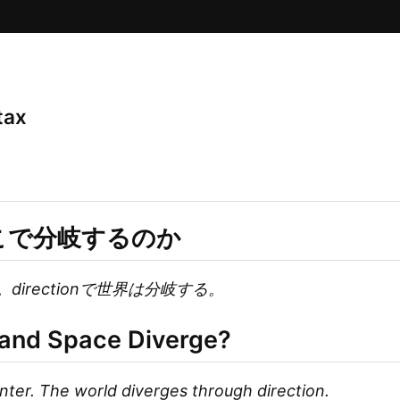
tax
こで分岐するのか
。directionで世界は分岐する。
and Space Diverge?
ter. The world diverges through direction.