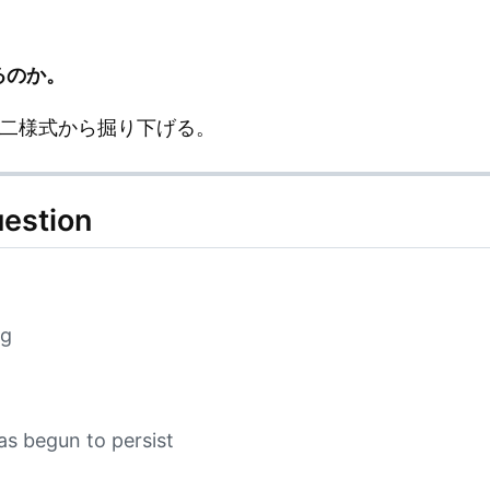
するのか。
onの二様式から掘り下げる。
uestion
ag
has begun to persist