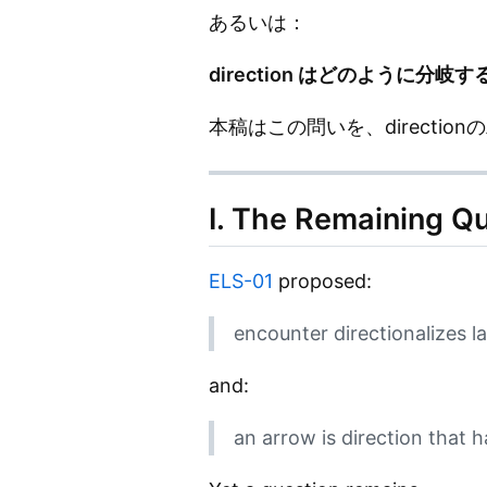
あるいは：
direction はどのように分岐
本稿はこの問いを、directi
I. The Remaining Q
ELS-01
proposed:
encounter directionalizes l
and:
an arrow is direction that 