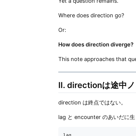
Yet a question remains.
Where does direction go?
Or:
How does direction diverge?
This note approaches that que
Ⅱ. directionは
direction は終点ではない。
lag と encounter の
lag
