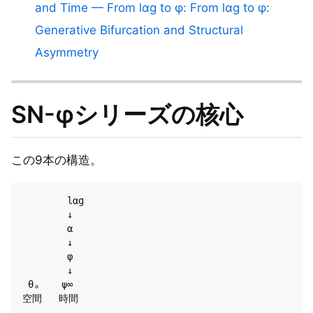
and Time — From lαg to φ: From lαg to φ:
Generative Bifurcation and Structural
Asymmetry
SN-φシリーズの核心
この9本の構造。
	lαg

	↓

	α

	↓

	φ

	↓

 θₐ    ψ∞
