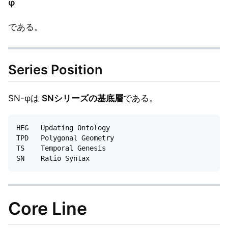
φ
である。
Series Position
SN-φは
SNシリーズの基底層
である。
HEG   Updating Ontology

TPD   Polygonal Geometry

TS    Temporal Genesis

Core Line