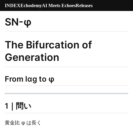
INDEX
Echodemy
AI Meets Echoes
Releases
SN-φ
The Bifurcation of
Generation
From lαg to φ
1｜問い
黄金比 φ は長く