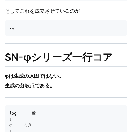
そしてこれを成立させているのが
SN-φシリーズ一行コア
φは生成の原因ではない。
生成の分岐点である。
lαg   非一致

↓

α     向き

↓
