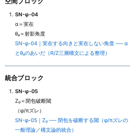
空間ブロック
SN-φ-04
α＝実在
θₐ＝射影角度
SN-φ-04｜実在する向きと実在しない角度 ── α
とθₐのあいだ（R/Z三層構文による整理）
統合ブロック
SN-φ-05
Z₀＝閉包破断閾
（φ/πズレ）
SN-φ-05｜Z₀ ── 閉包を破断する閾（φ/πズレの
一般理論／構文論的統合）