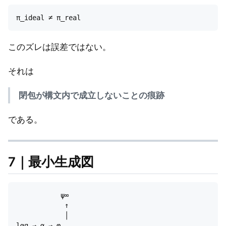
このズレは誤差ではない。
それは
閉包が構文内で成立しないことの痕跡
である。
7｜最小生成図
           ψ∞

            ↑

            │

lαg → α → φ
