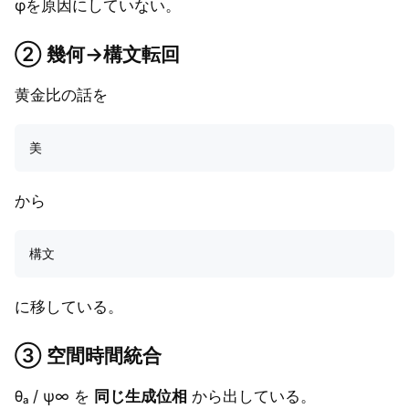
φを原因にしていない。
② 幾何→構文転回
黄金比の話を
から
に移している。
③ 空間時間統合
θₐ / ψ∞ を
同じ生成位相
から出している。