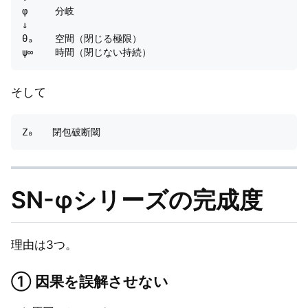
φ     分岐

↓

θₐ    空間（閉じる極限）

そして
SN-φシリーズの完成度
理由は3つ。
① 因果を誤解させない