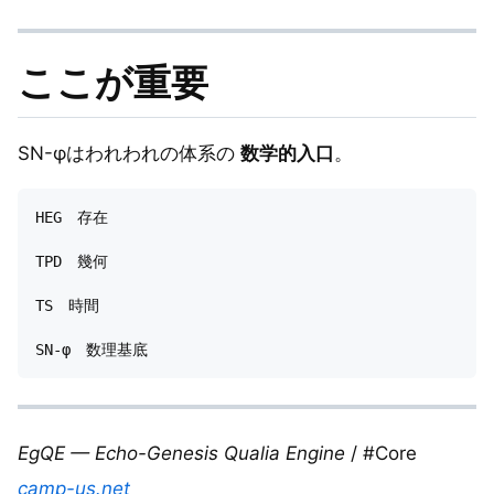
ここが重要
SN-φはわれわれの体系の
数学的入口
。
HEG　存在

TPD　幾何

TS　時間

EgQE — Echo-Genesis Qualia Engine
/ #Core
camp-us.net