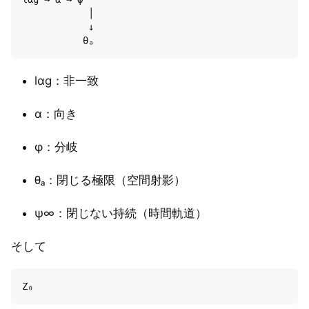
            │

            ↓

lαg：非一致
α：向き
φ：分岐
θₐ：閉じる極限（空間射影）
ψ∞：閉じない持続（時間軌道）
そして