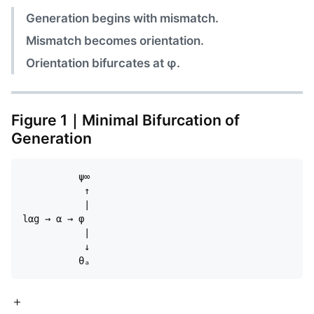
Generation begins with mismatch.
Mismatch becomes orientation.
Orientation bifurcates at φ.
Figure 1｜Minimal Bifurcation of
Generation
          ψ∞

           ↑

           |

lαg → α → φ

           |

           ↓

＋