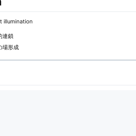
n
t illumination
発的連鎖
めきの場形成