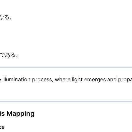
なる。
ion である。
e illumination process, where light emerges and prop
is Mapping
ce