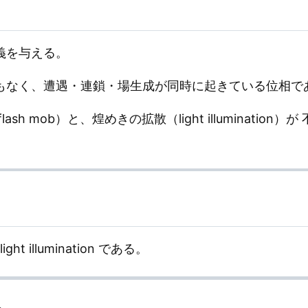
小定義を与える。
でも光でもなく、遭遇・連鎖・場生成が同時に起きている位相
h mob）と、煌めきの拡散（light illuminatio
light illumination である。