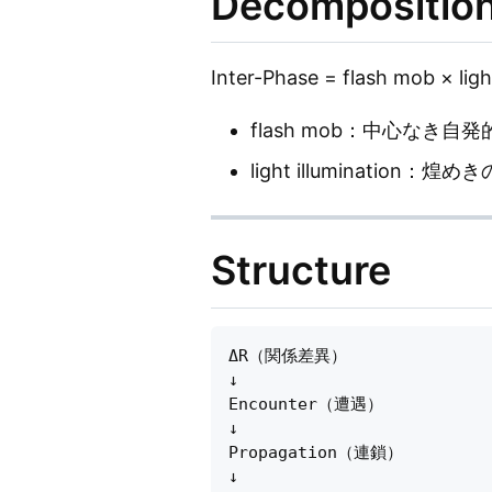
Decompositio
Inter-Phase = flash mob × ligh
flash mob：中心なき自
light illumination：煌
Structure
ΔR（関係差異）

↓

Encounter（遭遇）

↓

Propagation（連鎖）

↓
