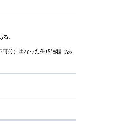
である。
n）が 不可分に重なった生成過程であ