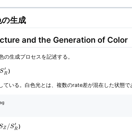
色の生成
ture and the Generation of Color
が、色の生成プロセスを記述する。
S
R
′
）
畳している。白色光とは、複数のrate差が混在した状態で
g

S
Z
/
S
R
′
）