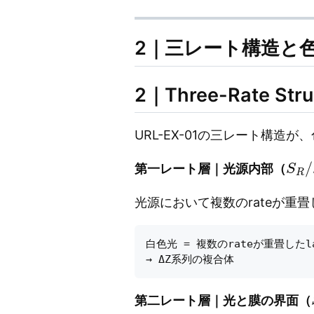
2｜三レート構造と
2｜Three-Rate Struc
URL-EX-01の三レート構造
S
R
/
第一レート層｜光源内部（
光源において複数のrateが重
白色光 = 複数のrateが重畳したla
第二レート層｜光と膜の界面（