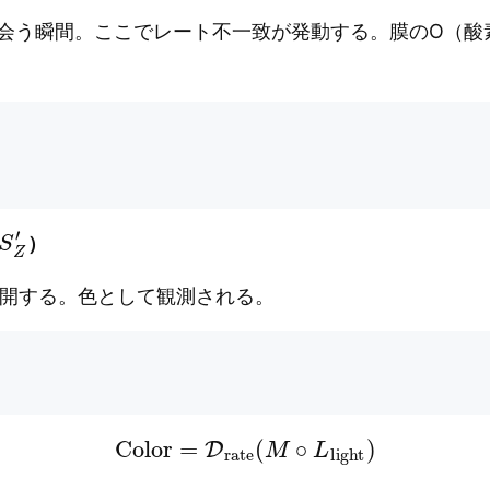
会う瞬間。ここでレート不一致が発動する。膜のO（酸素
S
Z
′
）
に展開する。色として観測される。
Color
=
D
rate
(
M
∘
L
light
)