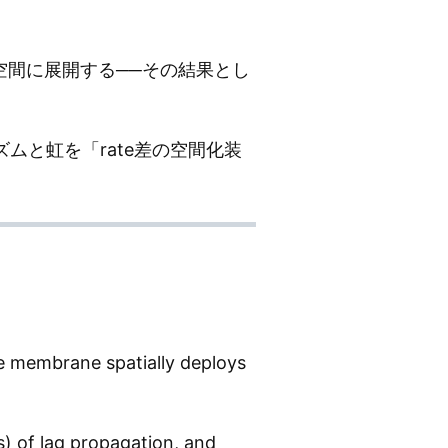
て空間に展開する──その結果とし
ムと虹を「rate差の空間化装
e membrane spatially deploys
s) of lag propagation, and