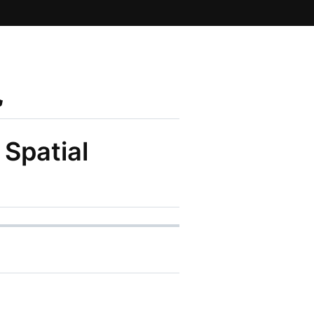
色
 Spatial