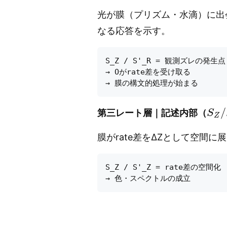
光が膜（プリズム・水滴）に出
なる応答を示す。
S_Z / S'_R = 観測ズレの発生点

→ Oがrate差を受け取る

S
Z
/
第三レート層｜記述内部（
膜がrate差をΔZとして空間
S_Z / S'_Z = rate差の空間化

D
rate