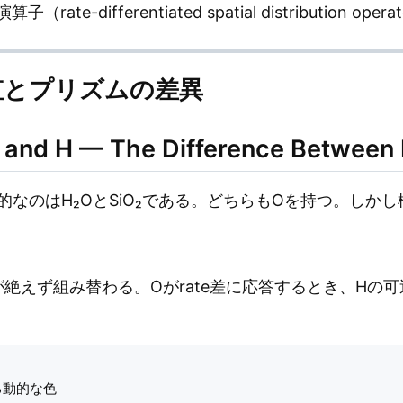
rate-differentiated spatial distribution oper
虹とプリズムの差異
 and H — The Difference Between
なのはH₂OとSiO₂である。どちらもOを持つ。しか
絶えず組み替わる。Oがrate差に応答するとき、Hの
動的な色
