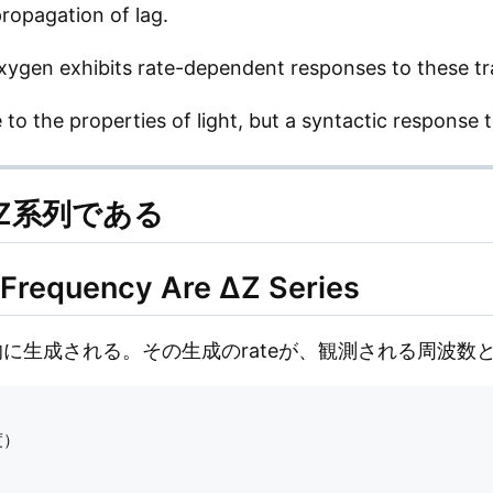
ropagation of lag.
xygen exhibits rate-dependent responses to these tr
to the properties of light, but a syntactic response t
Z系列である
Frequency Are ΔZ Series
的に生成される。その生成のrateが、観測される周波数
）
