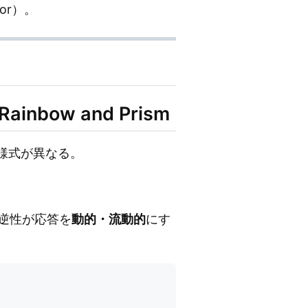
ator）。
 Rainbow and Prism
し様式が異なる。
可逆性が応答を
動的・流動的
にす