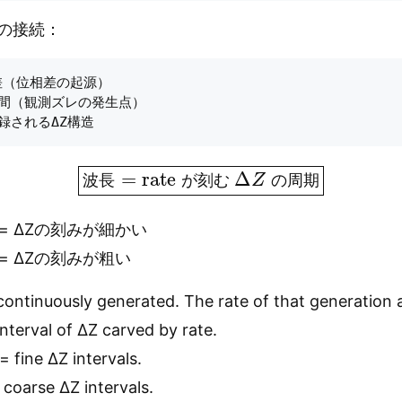
との接続：
e差（位相差の起源）

う瞬間（観測ズレの発生点）

波長
=
rate が刻む
Δ
Z
の周期
波
長
が
刻
む
の
周
期
 = ΔZの刻みが細かい
 = ΔZの刻みが粗い
 continuously generated. The rate of that generation
nterval of ΔZ carved by rate.
 fine ΔZ intervals.
coarse ΔZ intervals.