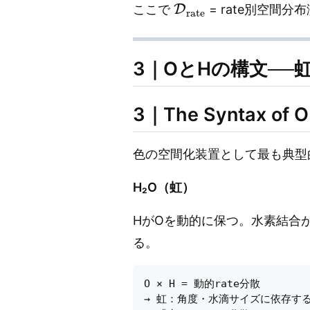
ここで
= rate別空間分布演算子（
3｜OとHの構文──
3｜The Syntax of O
色の空間化装置として最も典型的
H₂O（虹）
HがOを動的に保つ。水素結合が
る。
O × H = 動的rate分散

→ 虹：角度・水滴サイズに依存する