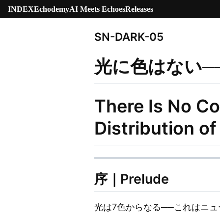
INDEX
Echodemy
AI Meets Echoes
Releases
SN-DARK-05
光に色はない─
There Is No Col
Distribution of
序｜Prelude
光は7色からなる──これはニ