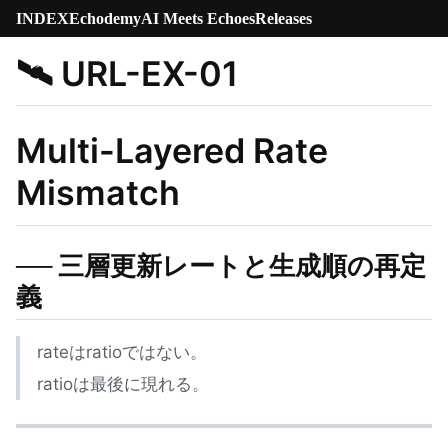
INDEX
Echodemy
AI Meets Echoes
Releases
🛰️ URL-EX-01
Multi-Layered Rate
Mismatch
── 三層更新レートと生成順の再定
義
rateはratioではない。
ratioは最後に現れる。