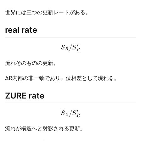
世界には三つの更新レートがある。
real rate
S
R
/
S
R
′
流れそのものの更新。
ΔR内部の非一致であり、位相差として現れる。
ZURE rate
S
Z
/
S
R
′
流れが構造へと射影される更新。