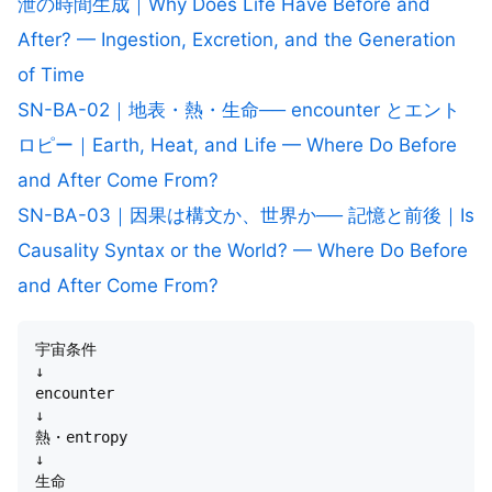
泄の時間生成｜Why Does Life Have Before and
After? — Ingestion, Excretion, and the Generation
of Time
SN-BA-02｜地表・熱・生命── encounter とエント
ロピー｜Earth, Heat, and Life — Where Do Before
and After Come From?
SN-BA-03｜因果は構文か、世界か── 記憶と前後｜Is
Causality Syntax or the World? — Where Do Before
and After Come From?
宇宙条件

↓

encounter

↓

熱・entropy

↓

生命
