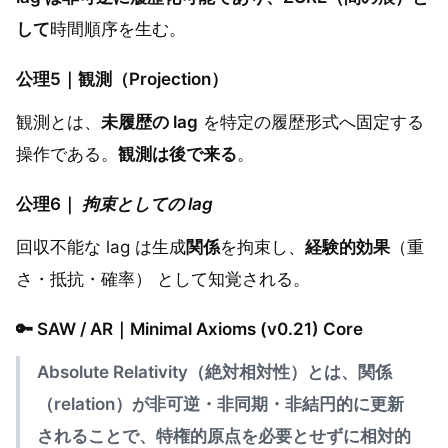
して
時間順序を生む。
公理5｜観測（Projection）
観測とは、
未履歴の lag
を特定の履歴形式へ固定する
操作である。
観測は後で来る
。
公理6｜
拘束としての lag
回収不能な lag は生成
関係
を拘束し、
経験的効果
（重
さ・抵抗・確率） として知覚される。
🔑 SAW / AR｜Minimal Axioms (v0.21) Core
Absolute Relativity（絶対相対性）とは、関係
（relation）が非可逆・非同期・非結円的に更新
されることで、特権的原点を必要とせずに相対的