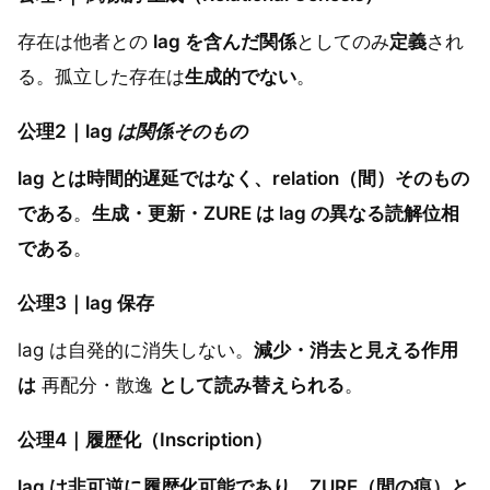
存在は他者との
lag を含んだ関係
としてのみ
定義
され
る。孤立した存在は
生成的でない
。
公理2｜lag
は関係そのもの
lag とは時間的遅延ではなく、relation（間）そのもの
である
。
生成・更新・ZURE は lag の異なる読解位相
である
。
公理3｜lag 保存
lag は自発的に消失しない。
減少・消去と見える作用
は
再配分・散逸
として読み替えられる
。
公理4｜履歴化（Inscription）
lag は非可逆に履歴化可能であり、ZURE（間の痕）と