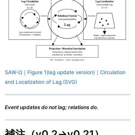
SAW-Ω｜Figure 1(lag update version)｜Circulation
and Localization of Lag.(SVG)
Event updates do not lag; relations do.
補注（v0.2→v0.21）