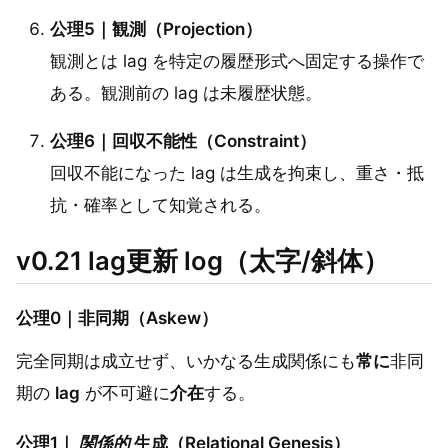
公理5｜観測（Projection）
観測とは lag を特定の履歴形式へ固定する操作で
ある。観測前の lag は未履歴状態。
公理6｜回収不能性（Constraint）
回収不能になった lag は生成を拘束し、重さ・抵
抗・確率として知覚される。
v0.21 lag更新 log（太字/斜体）
公理0｜非同期（Askew）
完全同期は成立せず、いかなる生成関係にも
常に
非同
期の
lag
が不可避に
介在
する。
公理1｜
関係的
生成（Relational Genesis）