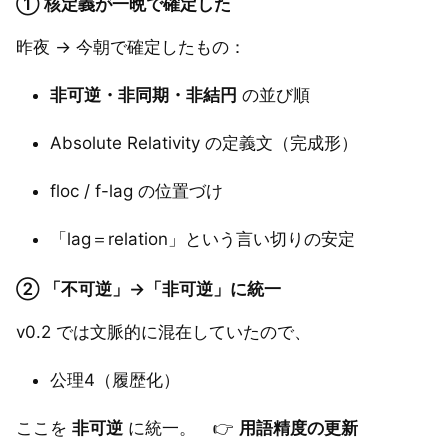
① 核定義が一晩で確定した
昨夜 → 今朝で確定したもの：
非可逆・非同期・非結円
の並び順
Absolute Relativity の定義文（完成形）
floc / f-lag の位置づけ
「lag＝relation」という言い切りの安定
② 「不可逆」→「非可逆」に統一
v0.2 では文脈的に混在していたので、
公理4（履歴化）
ここを
非可逆
に統一。 👉
用語精度の更新