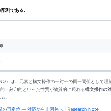
跡配列である。
。
NO）は、元素と構文操作の一対一の同一関係として理
帰的・刻印的といった性質が物質的に現れる
構文操作の対応（
れる。
再定位 — 対応から非閉包へ｜Research Note