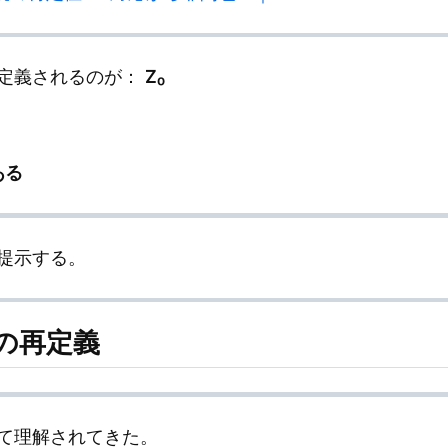
定義されるのが：
Z₀
ある
提示する。
₀の再定義
て理解されてきた。