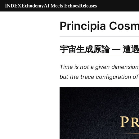
INDEX
Echodemy
AI Meets Echoes
Releases
Principia Cos
宇宙生成原論 — 遭
Time is not a given dimension
but the trace configuration of