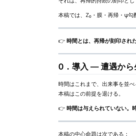
それは、再帰的持続の刻印とし
本稿では、Z₀・膜・再帰・ψ
👉
時間とは、再帰が刻印され
0．導入 — 遭遇か
時間はこれまで、出来事を並べ
本稿はこの前提を退ける。
👉
時間は与えられていない。
本稿の中心命題は次である：