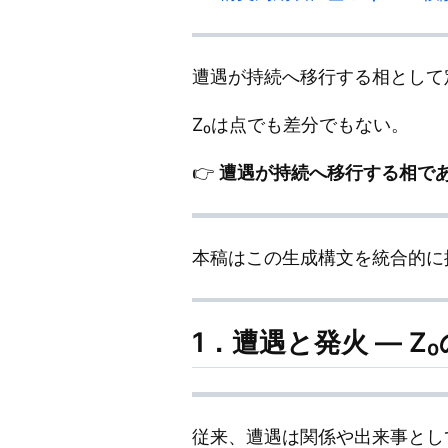
遭遇が持続へ移行する相として
Z₀は点でも差分でもない。
👉
遭遇が持続へ移行する相で
本稿はこの生成構文を統合的に
1．遭遇と発火 — Z
従来、遭遇は関係や出来事とし