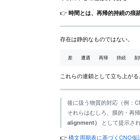
👉
時間とは、再帰的持続の痕
存在は静的なものではない。
これらの連鎖として立ち上がる
後に扱う物質的対応（例：C
それらはむしろ、膜的・再
alignment）
として提示さ
👉
構文周期表に基づくCNO仮説の