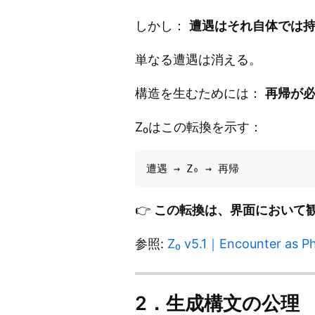
しかし：
遭遇はそれ自体では
単なる遭遇は消える。
構造を生むためには：
再帰が
Z₀はこの転換を示す：
👉
この転換は、界面において
参照:
Z₀ v5.1｜Encounter a
2．生成構文の公理