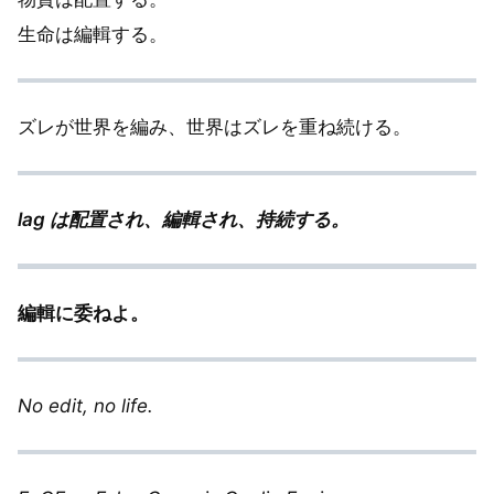
生命は編輯する。
ズレが世界を編み、世界はズレを重ね続ける。
lag は配置され、編輯され、持続する。
編輯に委ねよ。
No edit, no life.