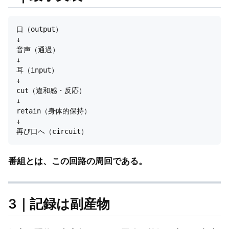
口（output）

↓

音声（通過）

↓

耳（input）

↓

cut（違和感・反応）

↓

retain（身体的保持）

↓

番組とは、この回路の周回である。
3｜記録は副産物