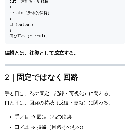
cut（違和感・切れ目）

↓

retain（身体的保持）

↓

口（output）

↓

編輯とは、往復として成立する。
2｜固定ではなく回路
手と目は、Z₀の固定（記録・可視化）に関わる。
口と耳は、回路の持続（反復・更新）に関わる。
手／目 → 固定（Z₀の痕跡）
口／耳 → 持続（回路そのもの）