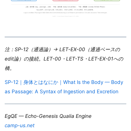
注：SP-12（通過論）→ LET-EX-00（通過ベースの
edit論）の接続。LET-00・LET-TS・LET-EX-01への
橋。
SP-12｜身体とはなにか｜What Is the Body — Body
as Passage: A Syntax of Ingestion and Excretion
EgQE — Echo-Genesis Qualia Engine
camp-us.net