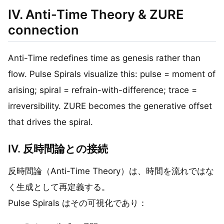
IV. Anti-Time Theory & ZURE
connection
Anti-Time redefines time as genesis rather than
flow. Pulse Spirals visualize this: pulse = moment of
arising; spiral = refrain-with-difference; trace =
irreversibility. ZURE becomes the generative offset
that drives the spiral.
IV. 反時間論との接続
反時間論（Anti-Time Theory）は、時間を流れではな
く生成として再定義する。
Pulse Spirals はその可視化であり：