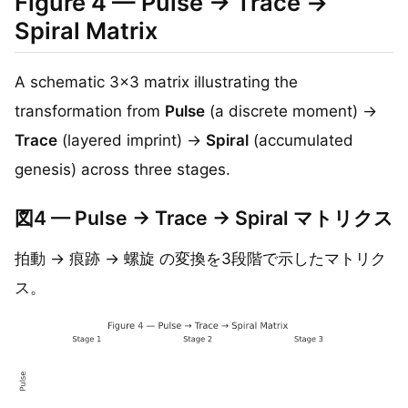
Figure 4 — Pulse → Trace →
Spiral Matrix
A schematic 3×3 matrix illustrating the
transformation from
Pulse
(a discrete moment) →
Trace
(layered imprint) →
Spiral
(accumulated
genesis) across three stages.
図4 — Pulse → Trace → Spiral マトリクス
拍動 → 痕跡 → 螺旋 の変換を3段階で示したマトリク
ス。