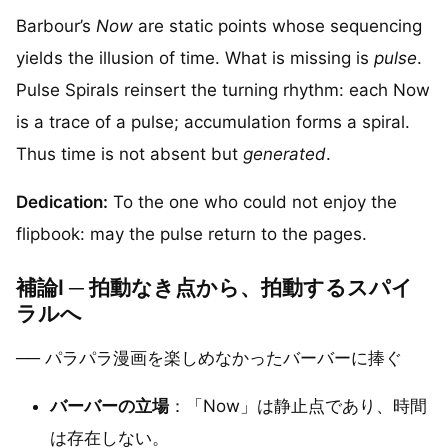
Barbour’s
Now
are static points whose sequencing
yields the illusion of time. What is missing is
pulse
.
Pulse Spirals reinsert the turning rhythm: each Now
is a trace of a pulse; accumulation forms a spiral.
Thus time is not absent but
generated
.
Dedication:
To the one who could not enjoy the
flipbook: may the pulse return to the pages.
補論I ─ 拍動なき点から、拍動するスパイ
ラルへ
── パラパラ漫画を楽しめなかったバーバーに捧ぐ
バーバーの立場
：「Now」は静止点であり、時間
は存在しない。