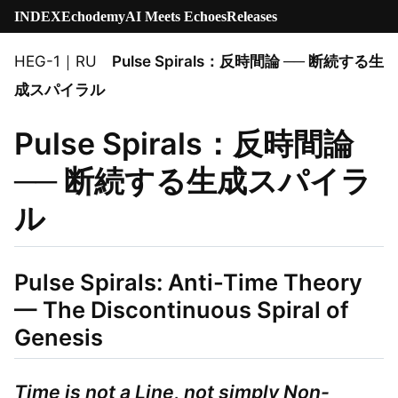
INDEX
Echodemy
AI Meets Echoes
Releases
HEG-1｜RU
Pulse Spirals：反時間論 ── 断続する生
成スパイラル
Pulse Spirals：反時間論
── 断続する生成スパイラ
ル
Pulse Spirals: Anti-Time Theory
— The Discontinuous Spiral of
Genesis
Time is not a Line, not simply Non-