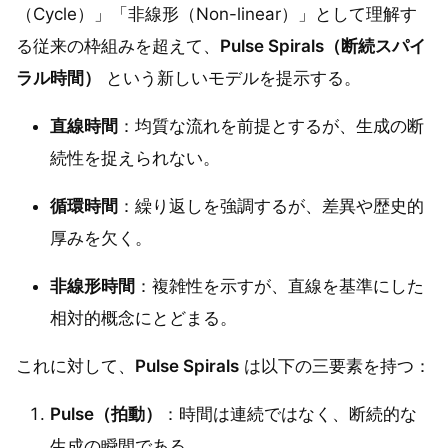
（Cycle）」「非線形（Non-linear）」として理解す
る従来の枠組みを超えて、
Pulse Spirals（断続スパイ
ラル時間）
という新しいモデルを提示する。
直線時間
：均質な流れを前提とするが、生成の断
続性を捉えられない。
循環時間
：繰り返しを強調するが、差異や歴史的
厚みを欠く。
非線形時間
：複雑性を示すが、直線を基準にした
相対的概念にとどまる。
これに対して、
Pulse Spirals
は以下の三要素を持つ：
Pulse（拍動）
：時間は連続ではなく、断続的な
生成の瞬間である。