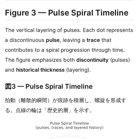
Figure 3 — Pulse Spiral Timeline
The vertical layering of pulses. Each dot represents
a discontinuous
pulse
, leaving a
trace
that
contributes to a spiral progression through time.
The figure emphasizes both
discontinuity
(pulses)
and
historical thickness
(layering).
図3 — Pulse Spiral Timeline
拍動（離散的瞬間）が痕跡を積層し、螺旋を形成す
る。点線の輪は「歴史的層」を示す。