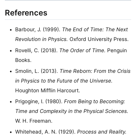
References
Barbour, J. (1999).
The End of Time: The Next
Revolution in Physics.
Oxford University Press.
Rovelli, C. (2018).
The Order of Time.
Penguin
Books.
Smolin, L. (2013).
Time Reborn: From the Crisis
in Physics to the Future of the Universe.
Houghton Mifflin Harcourt.
Prigogine, I. (1980).
From Being to Becoming:
Time and Complexity in the Physical Sciences.
W. H. Freeman.
Whitehead, A. N. (1929).
Process and Reality.