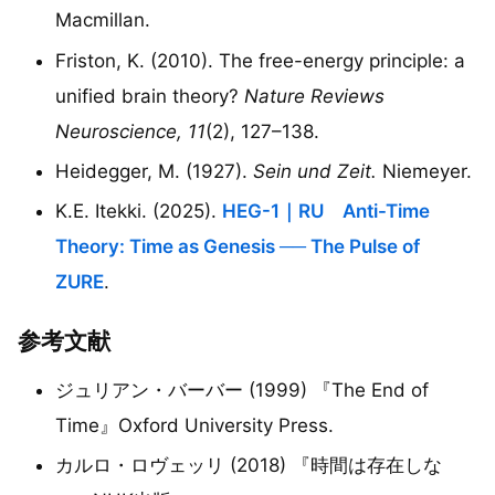
Macmillan.
Friston, K. (2010). The free-energy principle: a
unified brain theory?
Nature Reviews
Neuroscience, 11
(2), 127–138.
Heidegger, M. (1927).
Sein und Zeit.
Niemeyer.
K.E. Itekki. (2025).
HEG-1｜RU Anti-Time
Theory: Time as Genesis ── The Pulse of
ZURE
.
参考文献
ジュリアン・バーバー (1999) 『The End of
Time』Oxford University Press.
カルロ・ロヴェッリ (2018) 『時間は存在しな