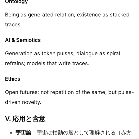
Ontology
Being as generated relation; existence as stacked
traces.
AI & Semiotics
Generation as token pulses; dialogue as spiral
refrains; models that write traces.
Ethics
Open futures: not repetition of the same, but pulse-
driven novelty.
V. 応用と含意
宇宙論
：宇宙は拍動の層として理解される（赤方