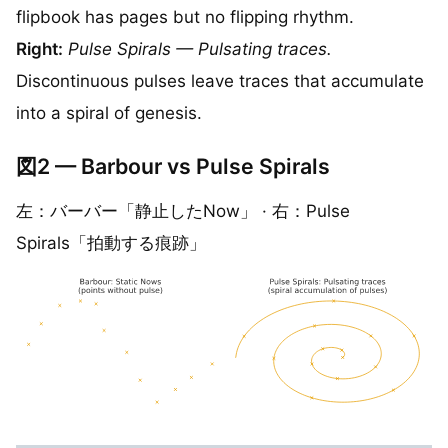
flipbook has pages but no flipping rhythm.
Right:
Pulse Spirals — Pulsating traces.
Discontinuous pulses leave traces that accumulate
into a spiral of genesis.
図2 — Barbour vs Pulse Spirals
左：バーバー「静止したNow」 · 右：Pulse
Spirals「拍動する痕跡」