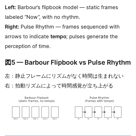
Left:
Barbour’s flipbook model — static frames
labeled “Now”, with no rhythm.
Right:
Pulse Rhythm — frames sequenced with
arrows to indicate
tempo
; pulses generate the
perception of time.
図5 — Barbour Flipbook vs Pulse Rhythm
左：静止フレームにリズムがなく時間は生まれない
右：拍動リズムによって時間感覚が立ち上がる