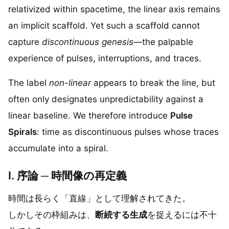
relativized within spacetime, the linear axis remains
an implicit scaffold. Yet such a scaffold cannot
capture
discontinuous genesis
—the palpable
experience of pulses, interruptions, and traces.
The label
non-linear
appears to break the line, but
often only designates unpredictability against a
linear baseline. We therefore introduce
Pulse
Spirals
: time as discontinuous pulses whose traces
accumulate into a spiral.
I. 序論 ─ 時間像の再定義
時間は長らく「直線」として理解されてきた。
しかしその枠組みは、
断続する生成
を捉えるには不十