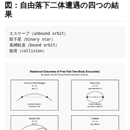
図：
自由落下二体遭遇の四つの結
果
エスケープ（unbound orbit）

双子星（binary star）

束縛軌道（bound orbit）
