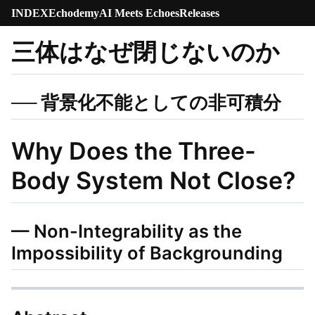
INDEX
Echodemy
AI Meets Echoes
Releases
三体はなぜ閉じないのか
── 背景化不能としての非可積分
Why Does the Three-
Body System Not Close?
— Non-Integrability as the
Impossibility of Backgrounding