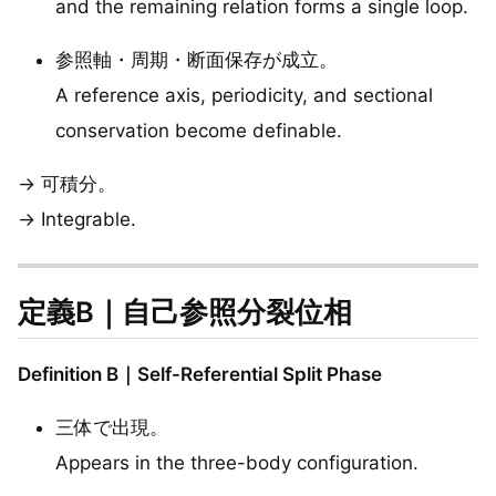
and the remaining relation forms a single loop.
参照軸・周期・断面保存が成立。
A reference axis, periodicity, and sectional
conservation become definable.
→ 可積分。
→ Integrable.
定義B｜自己参照分裂位相
Definition B｜Self-Referential Split Phase
三体で出現。
Appears in the three-body configuration.