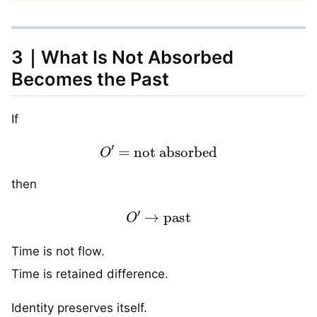
3｜What Is Not Absorbed
Becomes the Past
If
O
′
=
not absorbed
then
O
′
→
past
Time is not flow.
Time is retained difference.
Identity preserves itself.