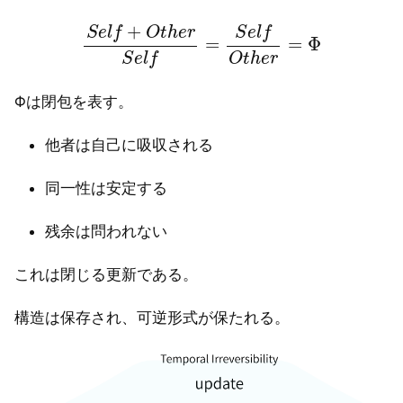
S
e
l
f
+
O
t
h
e
r
S
e
l
f
=
S
e
l
f
O
t
h
e
r
=
Φ
Φは閉包を表す。
他者は自己に吸収される
同一性は安定する
残余は問われない
これは閉じる更新である。
構造は保存され、可逆形式が保たれる。