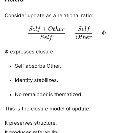
Consider update as a relational ratio:
S
e
l
f
+
O
t
h
e
r
S
e
l
f
=
S
e
l
f
O
t
h
e
r
=
Φ
Φ expresses closure.
Self absorbs Other.
Identity stabilizes.
No remainder is thematized.
This is the closure model of update.
It preserves structure.
It produces referability.