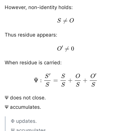
However, non-identity holds:
S
≠
O
Thus residue appears:
O
′
≠
0
When residue is carried:
Ψ
:
S
′
S
=
S
S
+
O
S
+
O
′
S
Ψ does not close.
Ψ accumulates.
Φ updates.
Ψ accumulates.