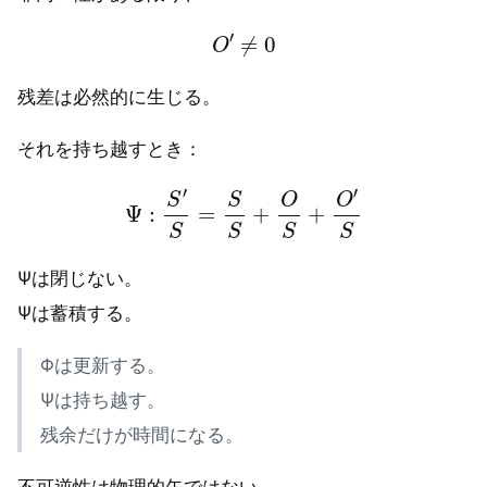
O
′
≠
0
残差は必然的に生じる。
それを持ち越すとき：
Ψ
:
S
′
S
=
S
S
+
O
S
+
O
′
S
Ψは閉じない。
Ψは蓄積する。
Φは更新する。
Ψは持ち越す。
残余だけが時間になる。