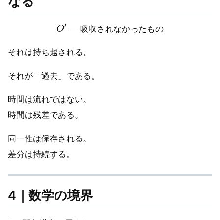
なる
O
′
=
吸
収
さ
れ
な
か
っ
た
も
の
吸
収
さ
れ
な
か
っ
た
も
の
それは持ち越される。
それが「過去」である。
時間は流れではない。
時間は残差である。
同一性は保存される。
差分は持続する。
4｜数学の境界