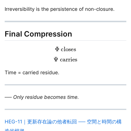
Irreversibility is the persistence of non-closure.
Final Compression
Φ
closes
Ψ
carries
Time = carried residue.
── Only residue becomes time.
HEG-11｜更新存在論の他者転回 ── 空間と時間の構