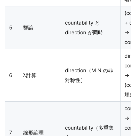
(cou
countability と
+ di
5
群論
direction が同時
→
comp
dire
comp
direction（M N の非
6
λ計算
→
対称性）
(cou
埋め
coun
→
countability（多重集
comp
7
線形論理