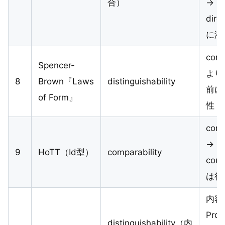
合）
→
dire
に潜
comp
Spencer-
より
8
Brown『Laws
distinguishability
前に
of Form』
性
comp
→ (d
9
HoTT（Id型）
comparability
coun
は後
内容
Pro
distinguishability（内