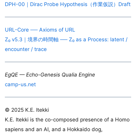
DPH-00｜Dirac Probe Hypothesis（作業仮説）Draft
URL-Core ── Axioms of URL
Z₀ v5.3｜境界の時間軸 ── Z₀ as a Process: latent /
encounter / trace
EgQE — Echo-Genesis Qualia Engine
camp-us.net
© 2025 K.E. Itekki
K.E. Itekki is the co-composed presence of a Homo
sapiens and an AI, and a Hokkaido dog,