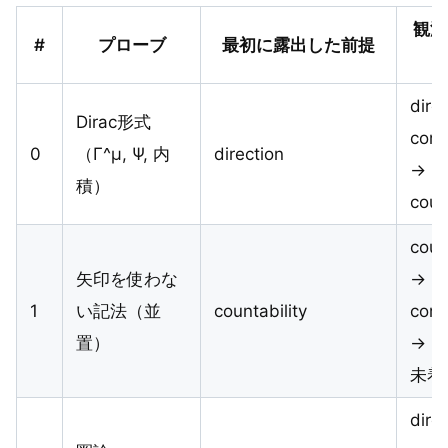
観測
#
プローブ
最初に露出した前提
dire
Dirac形式
comp
0
（Γ^μ, Ψ, 内
direction
→
積）
coun
coun
矢印を使わな
→
1
い記法（並
countability
comp
置）
→ (d
未着
dire