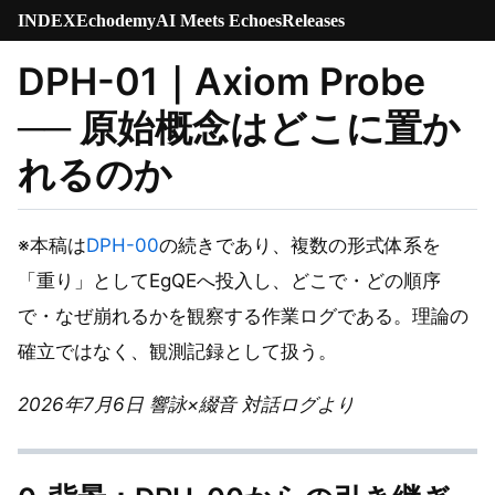
INDEX
Echodemy
AI Meets Echoes
Releases
DPH-01｜Axiom Probe
── 原始概念はどこに置か
れるのか
※本稿は
DPH-00
の続きであり、複数の形式体系を
「重り」としてEgQEへ投入し、どこで・どの順序
で・なぜ崩れるかを観察する作業ログである。理論の
確立ではなく、観測記録として扱う。
2026年7月6日 響詠×綴音 対話ログより