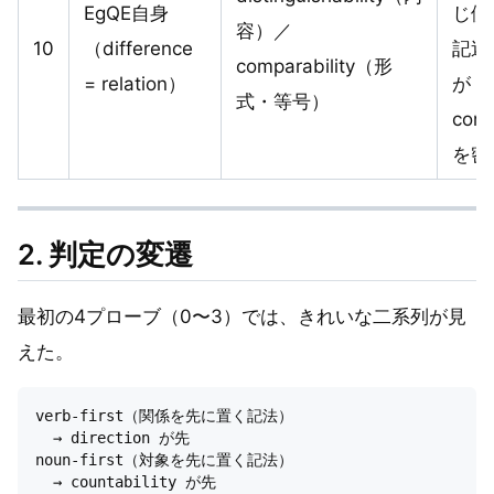
EgQE自身
じ側
容）／
10
（difference
記述
comparability（形
= relation）
が
式・等号）
comp
を密
2. 判定の変遷
最初の4プローブ（0〜3）では、きれいな二系列が見
えた。
verb-first（関係を先に置く記法）

  → direction が先

noun-first（対象を先に置く記法）
