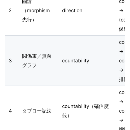
圏論
comp
2
（morphism
direction
→
先行）
(cou
保留
coun
→
関係束／無向
3
countability
comp
グラフ
→ (d
排除
coun
→
countability（確信度
4
タブロー記法
comp
低）
→ (d
曖昧