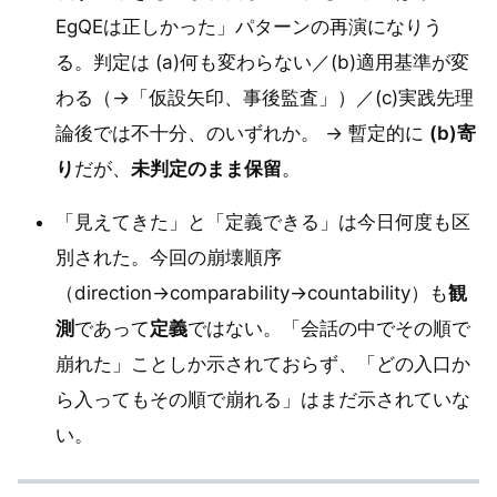
EgQEは正しかった」パターンの再演になりう
る。判定は (a)何も変わらない／(b)適用基準が変
わる（→「仮設矢印、事後監査」）／(c)実践先理
論後では不十分、のいずれか。 → 暫定的に
(b)寄
り
だが、
未判定のまま保留
。
「見えてきた」と「定義できる」は今日何度も区
別された。今回の崩壊順序
（direction→comparability→countability）も
観
測
であって
定義
ではない。「会話の中でその順で
崩れた」ことしか示されておらず、「どの入口か
ら入ってもその順で崩れる」はまだ示されていな
い。