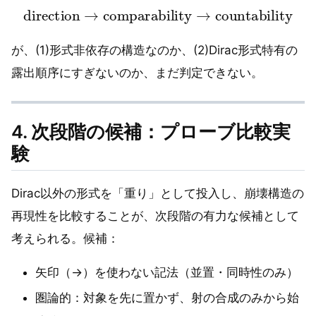
direction
→
comparability
→
countability
が、(1)形式非依存の構造なのか、(2)Dirac形式特有の
露出順序にすぎないのか、まだ判定できない。
4. 次段階の候補：プローブ比較実
験
Dirac以外の形式を「重り」として投入し、崩壊構造の
再現性を比較することが、次段階の有力な候補として
考えられる。候補：
矢印（→）を使わない記法（並置・同時性のみ）
圏論的：対象を先に置かず、射の合成のみから始