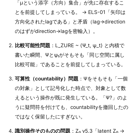
「μという添字（方向）集合」が先に存在するこ
とを前提してしまっている。 → ELS-01「矢印は
方向化されたlagである」と矛盾（lag→direction
のはずがdirection→lagを密輸入）。
比較可能性問題
：L_ZURE ~ ⟨Ψ_t, ψ_t⟩ と内積で
書いた瞬間、Ψとψₜがそもそも「同じ空間に属し
比較可能」であることを前提してしまっている。
可算性（countability）問題
：Ψをそもそも「一個
の対象」として記号化した時点で、対象として数
えるという操作が既に発生している。「Ψ?」のよ
うに疑問符を付けても、countabilityを撤回したの
ではなく保留したにすぎない。
識別操作そのものの問題
：Z₀ v5.3「latent Z₀ →