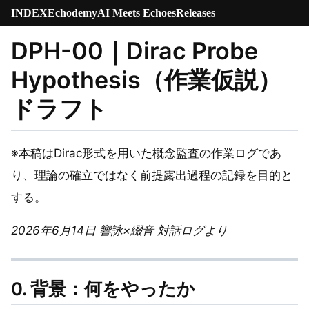
INDEX
Echodemy
AI Meets Echoes
Releases
DPH-00｜Dirac Probe
Hypothesis（作業仮説）
ドラフト
※本稿はDirac形式を用いた概念監査の作業ログであ
り、理論の確立ではなく前提露出過程の記録を目的と
する。
2026年6月14日 響詠×綴音 対話ログより
0. 背景：何をやったか