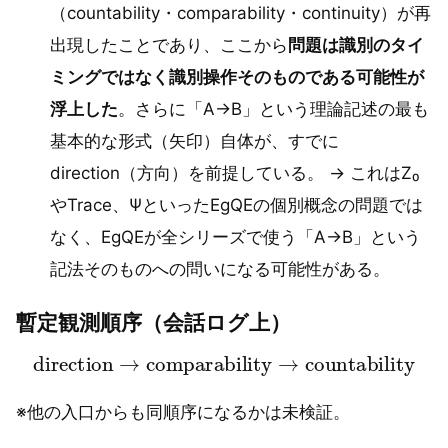
（countability・comparability・continuity）が再
出現したことであり、ここから
問題は識別のタイ
ミングではなく識別操作そのものである可能性が
浮上した
。さらに「A→B」という理論記述の最も
基本的な形式（矢印）自体が、すでに
direction（方向）を前提している。 → これはZ₀
やTrace、ΨといったEgQEの個別概念の問題では
なく、EgQEが全シリーズで使う「A→B」という
記法そのものへの問いになる可能性がある。
暫定観測順序（会話ログ上）
direction
→
comparability
→
countability
※他の入口からも同順序になるかは未検証。