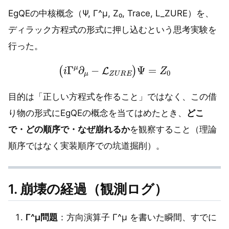
EgQEの中核概念（Ψ, Γ^μ, Z₀, Trace, L_ZURE）を、
ディラック方程式の形式に押し込むという思考実験を
行った。
(
i
Γ
μ
∂
μ
−
L
Z
U
R
E
)
Ψ
=
Z
0
目的は「正しい方程式を作ること」ではなく、この借
り物の形式にEgQEの概念を当てはめたとき、
どこ
で・どの順序で・なぜ崩れるか
を観察すること（理論
順序ではなく実装順序での坑道掘削）。
1. 崩壊の経過（観測ログ）
Γ^μ問題
：方向演算子 Γ^μ を書いた瞬間、すでに