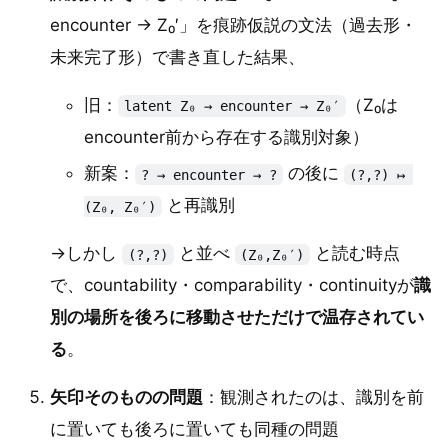
encounter → Z₀′」を痕跡仮説の文法（過去形・
未来完了形）で書き直した結果、
旧：
（Z₀は
latent Z₀ → encounter → Z₀′
encounter前から存在する識別対象）
新案：
の後に
? → encounter → ?
(?,?) ↦ 
と再識別
(Z₀, Z₀′)
→しかし
と並べ
と読む時点
(?,?)
(Z₀,Z₀′)
で、countability・comparability・continuityが
識
別の場所を後ろに移動させただけで温存されてい
る
。
矢印そのものの問題
：観測されたのは、識別を前
に置いても後ろに置いても同種の問題