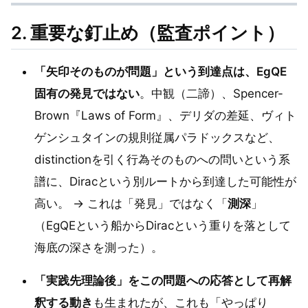
2. 重要な釘止め（監査ポイント）
「矢印そのものが問題」という到達点は、EgQE
固有の発見ではない
。中観（二諦）、Spencer-
Brown『Laws of Form』、デリダの差延、ヴィト
ゲンシュタインの規則従属パラドックスなど、
distinctionを引く行為そのものへの問いという系
譜に、Diracという別ルートから到達した可能性が
高い。 → これは「発見」ではなく「
測深
」
（EgQEという船からDiracという重りを落として
海底の深さを測った）。
「実践先理論後」をこの問題への応答として再解
釈する動き
も生まれたが、これも「やっぱり