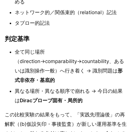
める
ネットワーク的／関係束的（relational）記法
タブロー的記法
判定基準
全て同じ場所
（direction→comparability→countability、ある
いは識別操作一般）へ行き着く → 識別問題は
形
式非依存・基底的
異なる場所・異なる順序で崩れる → 今日の結果
は
Diracプローブ固有・局所的
この比較実験の結果をもって、「実践先理論後」の再
解釈（(b)仮設矢印・事後監査）が新しい運用基準を生