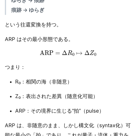
ゆらぎ → 痕跡
痕跡 → ゆらぎ
という往還変換を持つ。
ARP はその最小形態である。
ARP
=
Δ
R
0
↦
Δ
Z
0
つまり：
R₀：相関の海（非随意）
Z₀：表出された差異（随意化可能）
ARP：その境界に生じる“拍”（pulse）
ARP は、非随意のまま、しかし構文化（syntax化）可
能な最小の「拍」であり、これが量子・流体・重力を