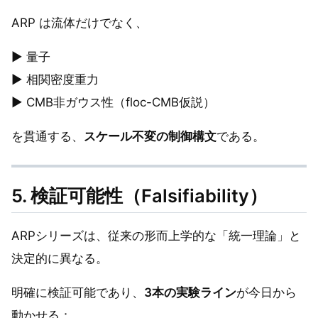
ARP は流体だけでなく、
▶ 量子
▶ 相関密度重力
▶ CMB非ガウス性（floc-CMB仮説）
を貫通する、
スケール不変の制御構文
である。
5. 検証可能性（Falsifiability）
ARPシリーズは、従来の形而上学的な「統一理論」と
決定的に異なる。
明確に検証可能であり、
3本の実験ライン
が今日から
動かせる：