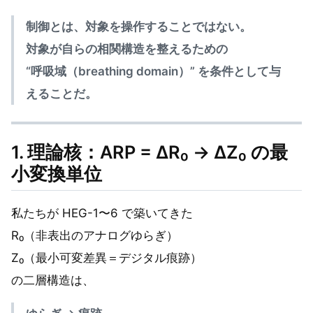
制御とは、対象を操作することではない。
対象が自らの相関構造を整えるための
“呼吸域（breathing domain）” を条件として与
えることだ。
1. 理論核：ARP = ΔR₀ → ΔZ₀ の最
小変換単位
私たちが HEG-1〜6 で築いてきた
R₀（非表出のアナログゆらぎ）
Z₀（最小可変差異＝デジタル痕跡）
の二層構造は、