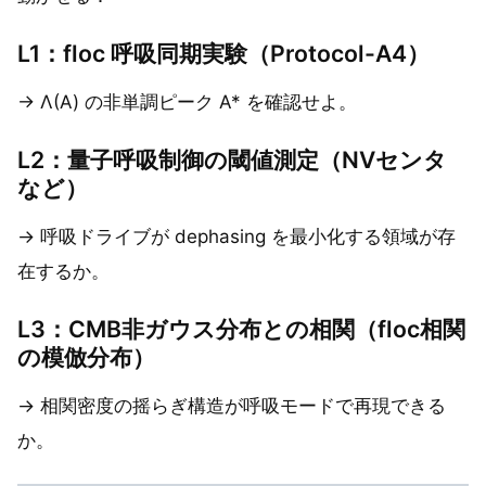
L1：floc 呼吸同期実験（Protocol-A4）
→ Λ(A) の非単調ピーク A* を確認せよ。
L2：量子呼吸制御の閾値測定（NVセンタ
など）
→ 呼吸ドライブが dephasing を最小化する領域が存
在するか。
L3：CMB非ガウス分布との相関（floc相関
の模倣分布）
→ 相関密度の摇らぎ構造が呼吸モードで再現できる
か。