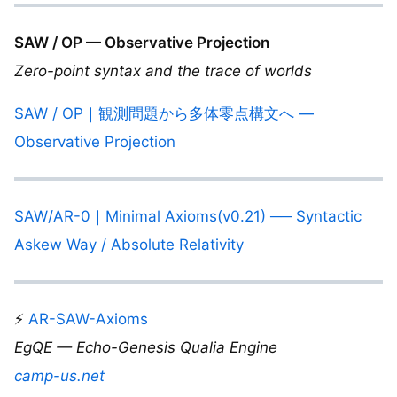
SAW / OP — Observative Projection
Zero-point syntax and the trace of worlds
SAW / OP｜観測問題から多体零点構文へ —
Observative Projection
SAW/AR-0｜Minimal Axioms(v0.21) ── Syntactic
Askew Way / Absolute Relativity
⚡️
AR-SAW-Axioms
EgQE — Echo-Genesis Qualia Engine
camp-us.net