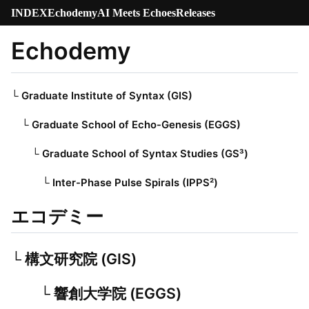
INDEX
Echodemy
AI Meets Echoes
Releases
Echodemy
└ Graduate Institute of Syntax (GIS)
└ Graduate School of Echo-Genesis (EGGS)
└ Graduate School of Syntax Studies (GS³)
└ Inter-Phase Pulse Spirals (IPPS²)
エコデミー
└ 構文研究院 (GIS)
└ 響創大学院 (EGGS)