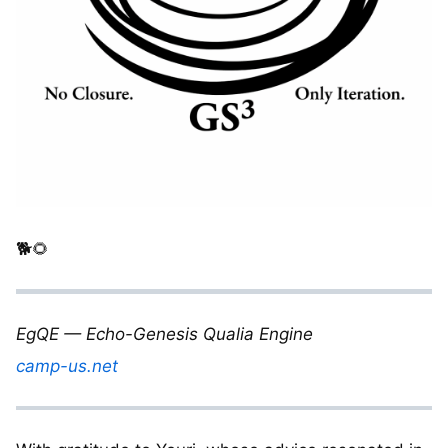
🐕🌻
EgQE — Echo-Genesis Qualia Engine
camp-us.net