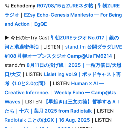
🪐
Echodemy
R07/08/15
📓
ZUREネタ帖
｜
🎙️
朝ZURE
ラジオ
｜
EZsy
Echo-Genesis Manifesto — For Being
and Action
｜
EgQE
▶︎ 今日のE-Try Cast
🎙️
朝ZUREラジオ No.017｜銀の
河と港過密停泊
｜
LISTEN｜
stand.fm
公開ダラダLIVE
#108 札幌オープンスタジオ Camp@Us FM6214
｜
stand.fm
8月11日の投げ銭｜2025｜一粒万倍日/天恩
日/大安
｜
LISTEN
Lislet ing vol.9｜ポッドキャスト再
考《1.0と2.0の間》
｜
LISTEN
Human × AI —
Creative Inference.｜Weekly Echo — Camp@Us
Waves
｜
LISTEN
【早起きは三文の徳】哲学するＡＩ
たち｜十六｜葉月 2025 from Radiotalk
｜
LISTEN｜
Radiotalk
ことのはGX｜16 Aug. 2025
｜
LISTEN｜