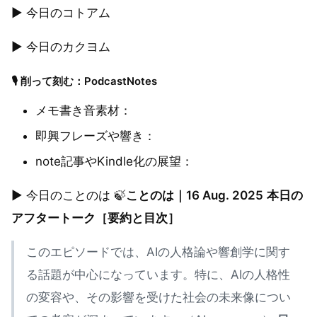
▶︎ 今日のコトアム
▶︎ 今日のカクヨム
🎙 削って刻む：PodcastNotes
メモ書き音素材：
即興フレーズや響き：
note記事やKindle化の展望：
▶︎ 今日のことのは 🍃
ことのは｜16 Aug. 2025
本日の
アフタートーク［要約と目次］
このエピソードでは、AIの人格論や響創学に関す
る話題が中心になっています。特に、AIの人格性
の変容や、その影響を受けた社会の未来像につい