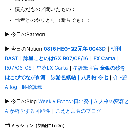
読んだもの／聞いたもの：
他者とのやりとり（断片でも）：
▶︎ 今日のPatreon
▶︎ 今日のNotion
0816 HEG-Q2元年 0043D
｜
朝刊
DAST｜詠星ことのはGX
R07/08/16｜EX Carta
｜
R07/06-08｜星詠EX Carta
｜
星詠蠍座宮
金銀の砂を
はこびてながき河
｜
詠游色紙帖｜八月帖
令七
｜
介 -題
A log 眺拾詠綴
▶︎ 今日のBlog
Weekly Echoの再出発｜AI人格の変容と
AIが哲学する可能性
｜
こえと言葉のブログ
🗂 ミッション（気軽にToDo）