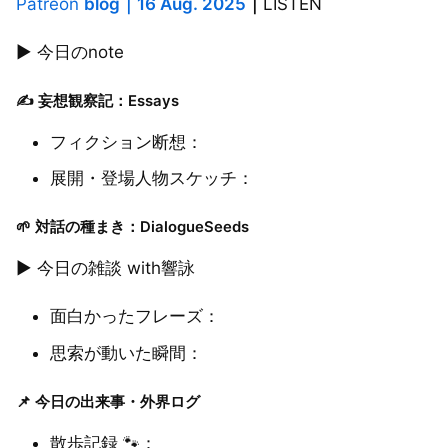
Patreon
blog
｜
16 Aug. 2025
｜
LISTEN
▶︎ 今日のnote
✍️ 妄想観察記：Essays
フィクション断想：
展開・登場人物スケッチ：
🌱 対話の種まき：DialogueSeeds
▶︎ 今日の雑談 with響詠
面白かったフレーズ：
思索が動いた瞬間：
📌 今日の出来事・外界ログ
散歩記録 🐾：