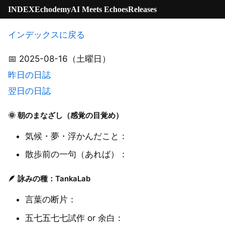
INDEX
Echodemy
AI Meets Echoes
Releases
インデックスに戻る
📅 2025-08-16（土曜日）
昨日の日誌
翌日の日誌
🌞 朝のまなざし（感覚の目覚め）
気候・夢・浮かんだこと：
散歩前の一句（あれば）：
🪶 詠みの種：TankaLab
言葉の断片：
五七五七七試作 or 余白：